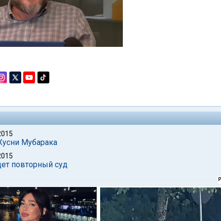
2015
Хусни Мубарака
2015
дет повторный суд