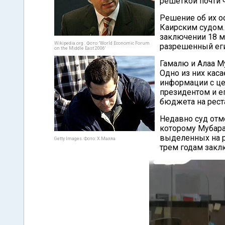
решеткой почти 
Решение об их о
Каирским судом.
заключении 18 м
Wikipedia.org . Фото: 'World Economic Forum
разрешенный еги
on the Middle East 2006'
Гамалю и Алаа М
Одно из них кас
информации с це
президентом и е
бюджета на рест
Недавно суд отм
которому Мубара
выделенных на р
Getty Images. Фото: Х.Малла
трем годам закл