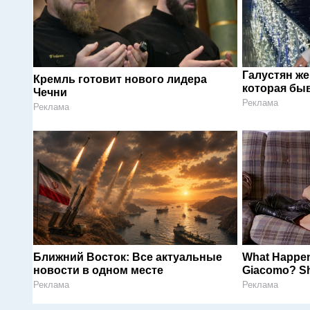
Галустян ж
Кремль готовит нового лидера
которая быв
Чечни
Реклама
Реклама
Ближний Восток: Все актуальные
What Happen
новости в одном месте
Giacomo? She
Реклама
Реклама