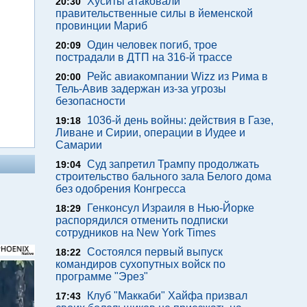
Хуситы атаковали
20:30
правительственные силы в йеменской
провинции Мариб
Один человек погиб, трое
20:09
пострадали в ДТП на 316-й трассе
Рейс авиакомпании Wizz из Рима в
20:00
Тель-Авив задержан из-за угрозы
безопасности
1036-й день войны: действия в Газе,
19:18
Ливане и Сирии, операции в Иудее и
Самарии
Суд запретил Трампу продолжать
19:04
строительство бального зала Белого дома
без одобрения Конгресса
Генконсул Израиля в Нью-Йорке
18:29
распорядился отменить подписки
сотрудников на New York Times
Состоялся первый выпуск
18:22
командиров сухопутных войск по
программе "Эрез"
Клуб "Маккаби" Хайфа призвал
17:43