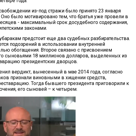
четыре года.
свобождении из-под стражи было принято 23 января
 Оно было мотивировано тем, что братья уже провели в
есяцев - максимальный срок досудебного содержания,
петскими законами.
убаракам предстоит еще два судебных разбирательства.
ается подозрений в использовании внутренней
лью обогащения. Второе связано с присвоением
го сыновьями 18 миллионов долларов, выделенных из
аврацию президентских дворцов.
енил вердикт, вынесенный в мае 2014 года, согласно
ков признали виновными в хищении средств,
еставрацию. Тогда бывшего президента приговорили к
ючения, его сыновей – к четырем.