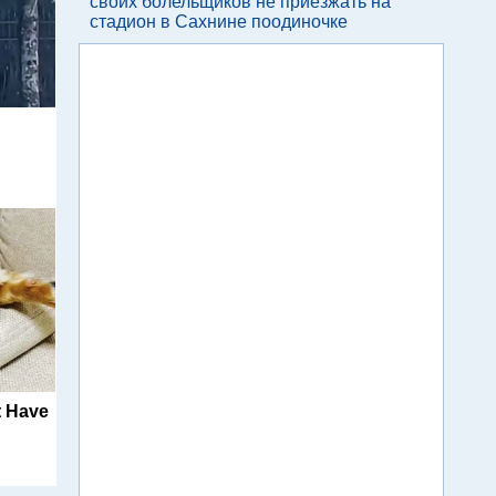
своих болельщиков не приезжать на
стадион в Сахнине поодиночке
t Have