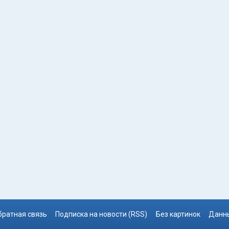
братная связь
Подписка на новости (RSS)
Без картинок
Данны