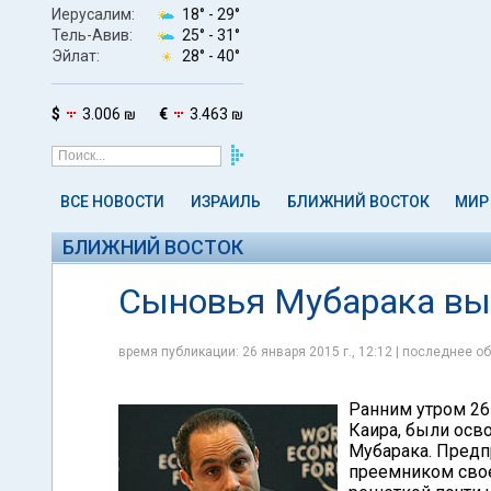
Иерусалим:
18° -
29°
Тель-Авив:
25° -
31°
Эйлат:
28° -
40°
$
3.006 ₪
€
3.463 ₪
ВСЕ НОВОСТИ
ИЗРАИЛЬ
БЛИЖНИЙ ВОСТОК
МИР
БЛИЖНИЙ ВОСТОК
Сыновья Мубарака вы
время публикации: 26 января 2015 г., 12:12 | последнее об
Ранним утром 26
Каира, были осв
Мубарака. Предп
преемником своег