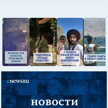
ИСПАНЕЦ ЗРЯ
НАПАЛ НА
РЕЗЕРВИСТА
ЦАХАЛА