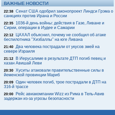
ВАЖНЫЕ НОВОСТИ
Сенат США одобрил законопроект Линдси Грэма о
22:38
санкциях против Ирана и России
1036-й день войны: действия в Газе, Ливане и
22:35
Сирии, операции в Иудее и Самарии
ЦАХАЛ объяснил, почему не сообщил об атаке
22:12
беспилотника "Хизбаллы" на юге Ливана
Два человека пострадали от укусов змей на
21:40
севере Израиля
В Иерусалиме в результате ДТП погиб певец и
21:12
хазан Авишай Леви
Хуситы атаковали правительственные силы в
20:30
йеменской провинции Мариб
Один человек погиб, трое пострадали в ДТП на
20:09
316-й трассе
Рейс авиакомпании Wizz из Рима в Тель-Авив
20:00
задержан из-за угрозы безопасности