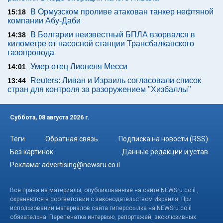
В Ормузском проливе атакован танкер нефтяной
15:18
компании Абу-Даби
В Болгарии неизвестный БПЛА взорвался в
14:38
километре от насосной станции Трансбалканского
газопровода
Умер отец Лионеля Месси
14:01
Reuters: Ливан и Израиль согласовали список
13:44
стран для контроля за разоружением "Хизбаллы"
Суббота, 08 августа 2026 г.
Теги
Обратная связь
Подписка на новости (RSS)
Без картинок
Данные редакции и устав
Реклама:
advertising@newsru.co.il
Все права на материалы, опубликованные на сайте NEWSru.co.il ,
охраняются в соответствии с законодательством Израиля. При
использовании материалов сайта гиперссылка на NEWSru.co.il
обязательна. Перепечатка интервью, репортажей, эксклюзивных