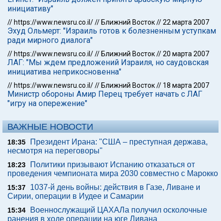
инициативу"
//
https://www.newsru.co.il/
//
Ближний Восток
//
22 марта 2007
Эхуд Ольмерт: "Израиль готов к болезненным уступкам
ради мирного диалога"
//
https://www.newsru.co.il/
//
Ближний Восток
//
20 марта 2007
ЛАГ: "Мы ждем предложений Израиля, но саудовская
инициатива неприкосновенна"
//
https://www.newsru.co.il/
//
Ближний Восток
//
18 марта 2007
Министр обороны Амир Перец требует начать с ЛАГ
"игру на опережение"
ВАЖНЫЕ НОВОСТИ
Президент Ирана: "США – преступная держава,
18:35
несмотря на переговоры"
Политики призывают Испанию отказаться от
18:23
проведения чемпионата мира 2030 совместно с Марокко
1037-й день войны: действия в Газе, Ливане и
15:37
Сирии, операции в Иудее и Самарии
Военнослужащий ЦАХАЛа получил осколочные
15:34
ранения в ходе операции на юге Ливана