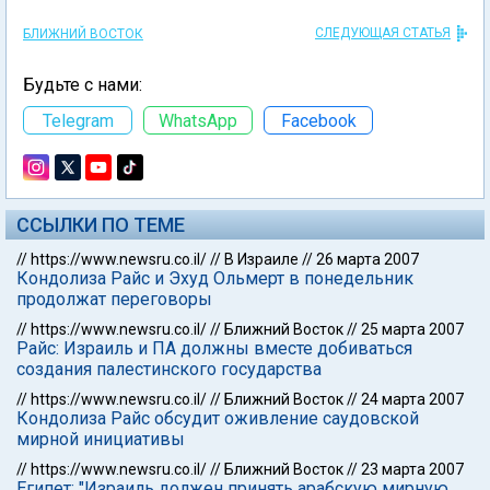
СЛЕДУЮЩАЯ СТАТЬЯ
БЛИЖНИЙ ВОСТОК
Будьте с нами:
Telegram
WhatsApp
Facebook
ССЫЛКИ ПО ТЕМЕ
//
https://www.newsru.co.il/
//
В Израиле
//
26 марта 2007
Кондолиза Райс и Эхуд Ольмерт в понедельник
продолжат переговоры
//
https://www.newsru.co.il/
//
Ближний Восток
//
25 марта 2007
Райс: Израиль и ПА должны вместе добиваться
создания палестинского государства
//
https://www.newsru.co.il/
//
Ближний Восток
//
24 марта 2007
Кондолиза Райс обсудит оживление саудовской
мирной инициативы
//
https://www.newsru.co.il/
//
Ближний Восток
//
23 марта 2007
Египет: "Израиль должен принять арабскую мирную