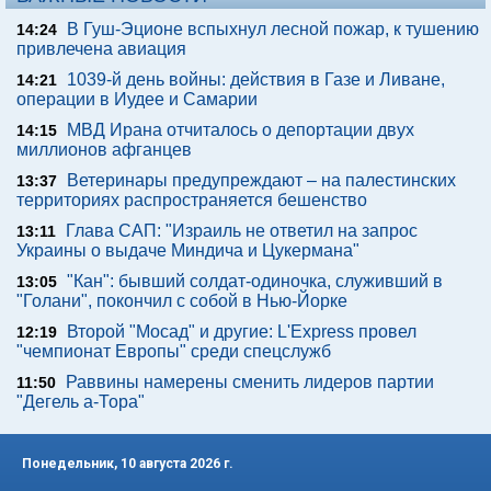
В Гуш-Эционе вспыхнул лесной пожар, к тушению
14:24
привлечена авиация
1039-й день войны: действия в Газе и Ливане,
14:21
операции в Иудее и Самарии
МВД Ирана отчиталось о депортации двух
14:15
миллионов афганцев
Ветеринары предупреждают – на палестинских
13:37
территориях распространяется бешенство
Глава САП: "Израиль не ответил на запрос
13:11
Украины о выдаче Миндича и Цукермана"
"Кан": бывший солдат-одиночка, служивший в
13:05
"Голани", покончил с собой в Нью-Йорке
Второй "Мосад" и другие: L'Express провел
12:19
"чемпионат Европы" среди спецслужб
Раввины намерены сменить лидеров партии
11:50
"Дегель а-Тора"
Понедельник, 10 августа 2026 г.