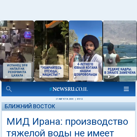
ИСПАНЕЦ ЗРЯ
НАПАЛ НА
РЕЗЕРВИСТА
ЦАХАЛА
27 АВГУСТА 2006
|
05:12
БЛИЖНИЙ ВОСТОК
МИД Ирана: производство
тяжелой воды не имеет