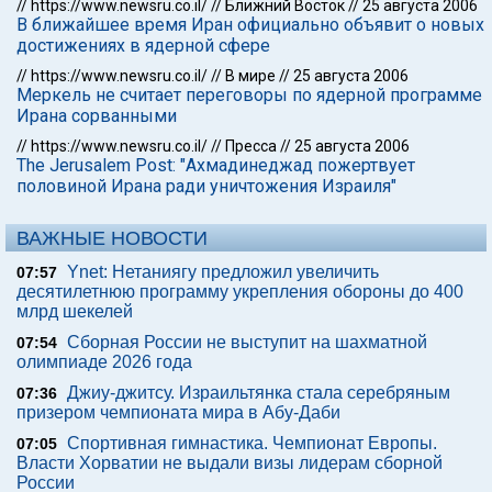
//
https://www.newsru.co.il/
//
Ближний Восток
//
25 августа 2006
В ближайшее время Иран официально объявит о новых
достижениях в ядерной сфере
//
https://www.newsru.co.il/
//
В мире
//
25 августа 2006
Меркель не считает переговоры по ядерной программе
Ирана сорванными
//
https://www.newsru.co.il/
//
Пресса
//
25 августа 2006
The Jerusalem Post: "Ахмадинеджад пожертвует
половиной Ирана ради уничтожения Израиля"
ВАЖНЫЕ НОВОСТИ
Ynet: Нетаниягу предложил увеличить
07:57
десятилетнюю программу укрепления обороны до 400
млрд шекелей
Сборная России не выступит на шахматной
07:54
олимпиаде 2026 года
Джиу-джитсу. Израильтянка стала серебряным
07:36
призером чемпионата мира в Абу-Даби
Спортивная гимнастика. Чемпионат Европы.
07:05
Власти Хорватии не выдали визы лидерам сборной
России