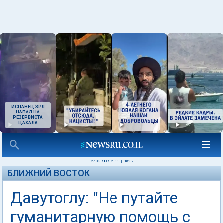
ИСПАНЕЦ ЗРЯ
НАПАЛ НА
РЕЗЕРВИСТА
ЦАХАЛА
27 ОКТЯБРЯ 2011
|
16:32
БЛИЖНИЙ ВОСТОК
Давутоглу: "Не путайте
гуманитарную помощь с