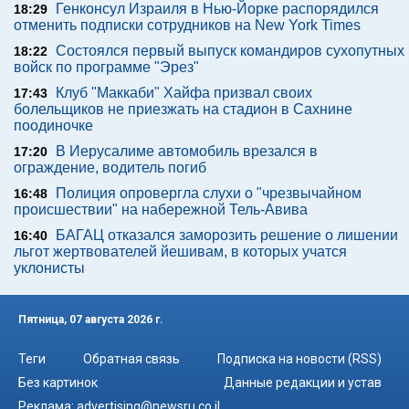
Генконсул Израиля в Нью-Йорке распорядился
18:29
отменить подписки сотрудников на New York Times
Состоялся первый выпуск командиров сухопутных
18:22
войск по программе "Эрез"
Клуб "Маккаби" Хайфа призвал своих
17:43
болельщиков не приезжать на стадион в Сахнине
поодиночке
В Иерусалиме автомобиль врезался в
17:20
ограждение, водитель погиб
Полиция опровергла слухи о "чрезвычайном
16:48
происшествии" на набережной Тель-Авива
БАГАЦ отказался заморозить решение о лишении
16:40
льгот жертвователей йешивам, в которых учатся
уклонисты
Пятница, 07 августа 2026 г.
Теги
Обратная связь
Подписка на новости (RSS)
Без картинок
Данные редакции и устав
Реклама:
advertising@newsru.co.il