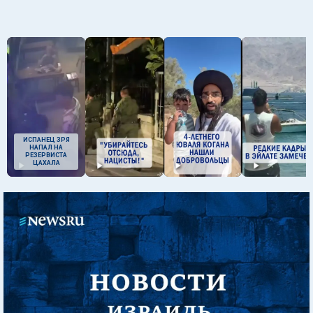
ИСПАНЕЦ ЗРЯ
НАПАЛ НА
РЕЗЕРВИСТА
ЦАХАЛА