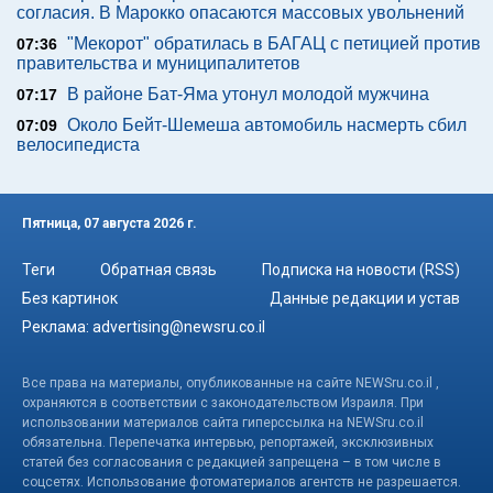
согласия. В Марокко опасаются массовых увольнений
"Мекорот" обратилась в БАГАЦ с петицией против
07:36
правительства и муниципалитетов
В районе Бат-Яма утонул молодой мужчина
07:17
Около Бейт-Шемеша автомобиль насмерть сбил
07:09
велосипедиста
Пятница, 07 августа 2026 г.
Теги
Обратная связь
Подписка на новости (RSS)
Без картинок
Данные редакции и устав
Реклама:
advertising@newsru.co.il
Все права на материалы, опубликованные на сайте NEWSru.co.il ,
охраняются в соответствии с законодательством Израиля. При
использовании материалов сайта гиперссылка на NEWSru.co.il
обязательна. Перепечатка интервью, репортажей, эксклюзивных
статей без согласования с редакцией запрещена – в том числе в
соцсетях. Использование фотоматериалов агентств не разрешается.