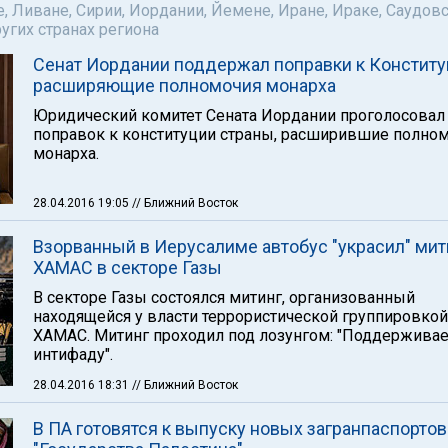
е, Ливане, Сирии, Иордании, Йемене, Иране, Ираке, Саудов
ругих странах региона
Сенат Иордании поддержал поправки к Конститу
расширяющие полномочия монарха
Юридический комитет Сената Иордании проголосовал 
поправок к конституции страны, расширившие полно
монарха.
28.04.2016 19:05
// Ближний Восток
Взорванный в Иерусалиме автобус "украсил" мит
ХАМАС в секторе Газы
В секторе Газы состоялся митинг, организованный
находящейся у власти террористической группировкой
ХАМАС. Митинг проходил под лозунгом: "Поддержива
интифаду".
28.04.2016 18:31
// Ближний Восток
В ПА готовятся к выпуску новых загранпаспортов