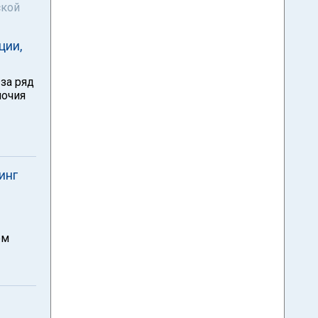
ской
ции,
за ряд
мочия
инг
ем