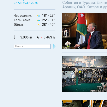
События в Турции, Египт
07 АВГУСТА 2026
Аравии, ОАЭ, Катаре и д
Иерусалим:
18° -
29°
Тель-Авив:
25° -
31°
Эйлат:
28° -
40°
$
3.006 ₪
€
3.463 ₪