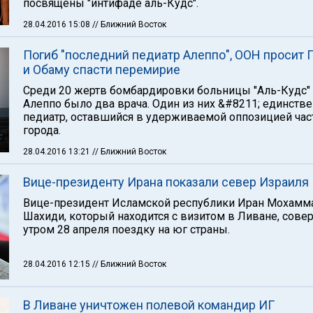
посвящены "интифаде аль-Кудс".
28.04.2016 15:08
// Ближний Восток
Погиб "последний педиатр Алеппо", ООН просит 
и Обаму спасти перемирие
Среди 20 жертв бомбардировки больницы "Аль-Кудс"
Алеппо было два врача. Один из них &#8211; единств
педиатр, оставшийся в удерживаемой оппозицией час
города.
28.04.2016 13:21
// Ближний Восток
Вице-президенту Ирана показали север Израиля
Вице-президент Исламской республики Иран Мохамм
Шахиди, который находится с визитом в Ливане, сове
утром 28 апреля поездку на юг страны.
28.04.2016 12:15
// Ближний Восток
В Ливане уничтожен полевой командир ИГ