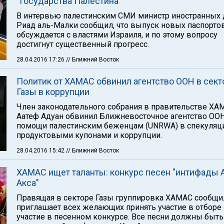
"Государства Палестина"
В интервью палестинским СМИ министр иностранных 
Риад аль-Малки сообщил, что выпуск новых паспорто
обсуждается с властями Израиля, и по этому вопросу
достигнут существенный прогресс.
28.04.2016 17:26
// Ближний Восток
Политик от ХАМАС обвинил агентство ООН в сект
Газы в коррупции
Член законодательного собрания в правительстве ХА
Аатеф Адуан обвинил Ближневосточное агентство ОО
помощи палестинским беженцам (UNRWA) в спекуляц
продуктовыми купонами и коррупции.
28.04.2016 15:42
// Ближний Восток
ХАМАС ищет таланты: конкурс песен "интифады 
Акса"
Правящая в секторе Газы группировка ХАМАС сообщил
приглашает всех желающих принять участие в отборе 
участие в песенном конкурсе. Все песни должны быть