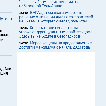
"чрезвычайном происшествии" на
набережной Тель-Авива
БАГАЦ отказался заморозить
16:40
решение о лишении льгот жертвователей
Путина
йешивам, в которых учатся уклонисты
Корсиканские сепаратисты
15:46
 в
угрожают французам: "Оставайтесь дома.
енный
Здесь вы не будете в безопасности"
ти
Мировые цены на продовольствие
14:32
достигли максимума с начала 2023 года
ад Али
ршил