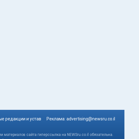
е редакции и устав
Реклама:
advertising@newsru.co.il
и материалов сайта гиперссылка на NEWSru.co.il обязательна.