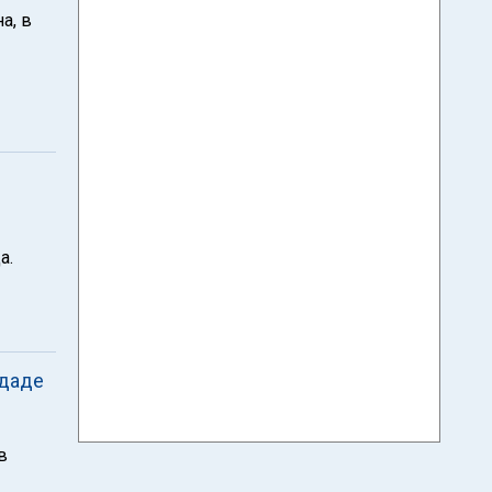
а, в
а.
гдаде
в