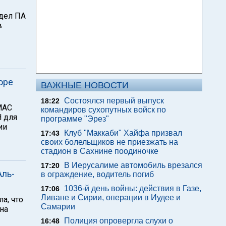
дел ПА
в
оре
ВАЖНЫЕ НОВОСТИ
Состоялся первый выпуск
18:22
МАС
командиров сухопутных войск по
Н для
программе "Эрез"
ии
Клуб "Маккаби" Хайфа призвал
17:43
своих болельщиков не приезжать на
стадион в Сахнине поодиночке
В Иерусалиме автомобиль врезался
17:20
Аль-
в ограждение, водитель погиб
1036-й день войны: действия в Газе,
17:06
Ливане и Сирии, операции в Иудее и
а, что
Самарии
на
Полиция опровергла слухи о
16:48