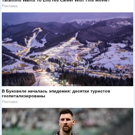
Tarantino Wants To End His Career With This Movie?
Реклама
В Буковеле началась эпидемия: десятки туристов
госпитализированы
Реклама