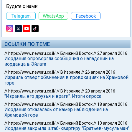
Будьте с нами:
Telegram
WhatsApp
Facebook
ССЫЛКИ ПО ТЕМЕ
//
https://www.newsru.co.il/
//
Ближний Восток
//
27 апреля 2016
Иордания опровергла сообщения о нападении на
иорданца в Эйлате
//
https://www.newsru.co.il/
//
В Израиле
//
26 апреля 2016
Израиль отверг обвинения в провокациях на Храмовой
горе
//
https://www.newsru.co.il/
//
В Израиле
//
20 апреля 2016
"Израиль, его друзья и враги". Итоги опроса
//
https://www.newsru.co.il/
//
Ближний Восток
//
18 апреля 2016
Иордания отказалась от камер наблюдения на
Храмовой горе
//
https://www.newsru.co.il/
//
Ближний Восток
//
13 апреля 2016
Иордания закрыла штаб-квартиру "Братьев-мусульман"