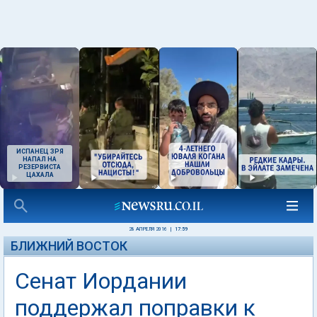
ИСПАНЕЦ ЗРЯ
НАПАЛ НА
РЕЗЕРВИСТА
ЦАХАЛА
28 АПРЕЛЯ 2016
|
17:59
БЛИЖНИЙ ВОСТОК
Сенат Иордании
поддержал поправки к