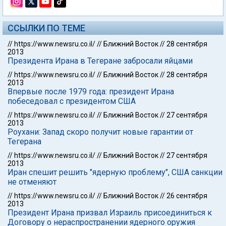
ССЫЛКИ ПО ТЕМЕ
//
https://www.newsru.co.il/
//
Ближний Восток
//
28 сентября
2013
Президента Ирана в Тегеране забросали яйцами
//
https://www.newsru.co.il/
//
Ближний Восток
//
28 сентября
2013
Впервые после 1979 года: президент Ирана
побеседовал с президентом США
//
https://www.newsru.co.il/
//
Ближний Восток
//
27 сентября
2013
Роухани: Запад скоро получит новые гарантии от
Тегерана
//
https://www.newsru.co.il/
//
Ближний Восток
//
27 сентября
2013
Иран спешит решить "ядерную проблему", США санкции
не отменяют
//
https://www.newsru.co.il/
//
Ближний Восток
//
26 сентября
2013
Президент Ирана призвал Израиль присоединиться к
Договору о нераспространении ядерного оружия