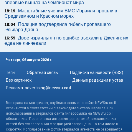
впервые вышла на чемпионат мира
Масштабные учения ВМС Израиля прошли в
18:19
Средиземном и Красном морях
Полиция подтвердила гибель пропавшего
18:04
Эльдара Даяна
Двое израильтян по ошибке въехали в Дженин: их
16:59
едва не линчевали
Четверг, 06 августа 2026 г.
Теги
Обратная связь
Подписка на новости (RSS)
Без картинок
Данные редакции и устав
Реклама:
advertising@newsru.co.il
Все права на материалы, опубликованные на сайте NEWSru.co.il ,
охраняются в соответствии с законодательством Израиля. При
использовании материалов сайта гиперссылка на NEWSru.co.il
обязательна. Перепечатка интервью, репортажей, эксклюзивных
статей без согласования с редакцией запрещена – в том числе в
соцсетях. Использование фотоматериалов агентств не разрешается.