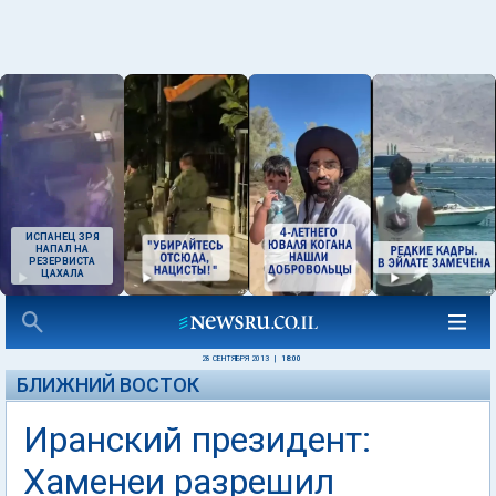
ИСПАНЕЦ ЗРЯ
НАПАЛ НА
РЕЗЕРВИСТА
ЦАХАЛА
28 СЕНТЯБРЯ 2013
|
18:00
БЛИЖНИЙ ВОСТОК
Иранский президент:
Хаменеи разрешил