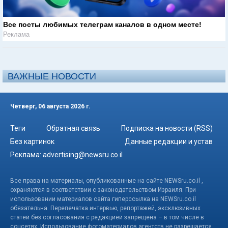
Все посты любимых телеграм каналов в одном месте!
Реклама
ВАЖНЫЕ НОВОСТИ
Четверг, 06 августа 2026 г.
Теги
Обратная связь
Подписка на новости (RSS)
Без картинок
Данные редакции и устав
Реклама:
advertising@newsru.co.il
Все права на материалы, опубликованные на сайте NEWSru.co.il ,
охраняются в соответствии с законодательством Израиля. При
использовании материалов сайта гиперссылка на NEWSru.co.il
обязательна. Перепечатка интервью, репортажей, эксклюзивных
статей без согласования с редакцией запрещена – в том числе в
соцсетях. Использование фотоматериалов агентств не разрешается.