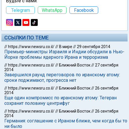
Будьте с нами:
Telegram
WhatsApp
Facebook
ССЫЛКИ ПО ТЕМЕ
//
https://www.newsru.co.il/
//
В мире
//
29 сентября 2014
Премьер-министры Израиля и Индии обсудили в Нью-
Йорке проблемы ядерного Ирана и терроризма
//
https://www.newsru.co.il/
//
Ближний Восток
//
27 сентября
2014
Завершился раунд переговоров по иранскому атому:
сроки поджимают, прогресса нет
//
https://www.newsru.co.il/
//
Ближний Восток
//
26 сентября
2014
Еще один компромисс по иранскому атому: Тегеран
сохранит половину центрифуг
//
https://www.newsru.co.il/
//
Ближний Восток
//
26 сентября
2014
Германия: соглашение с Ираном ближе, чем когда бы то
ни было