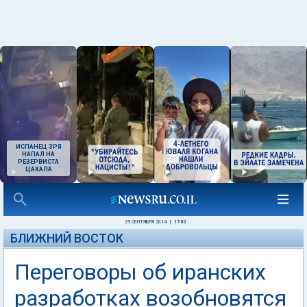
ИСПАНЕЦ ЗРЯ
НАПАЛ НА
РЕЗЕРВИСТА
ЦАХАЛА
29 СЕНТЯБРЯ 2014
|
17:00
БЛИЖНИЙ ВОСТОК
Переговоры об иранских
разработках возобновятся