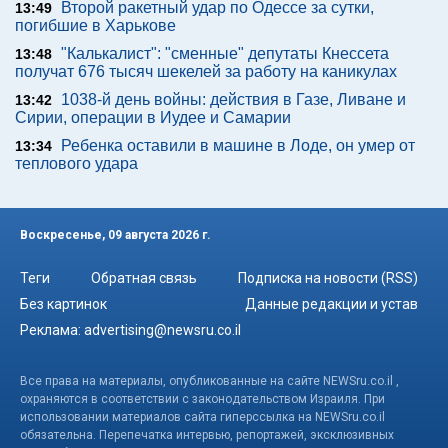
Второй ракетный удар по Одессе за сутки,
13:49
погибшие в Харькове
"Калькалист": "сменные" депутаты Кнессета
13:48
получат 676 тысяч шекелей за работу на каникулах
1038-й день войны: действия в Газе, Ливане и
13:42
Сирии, операции в Иудее и Самарии
Ребенка оставили в машине в Лоде, он умер от
13:34
теплового удара
Воскресенье, 09 августа 2026 г.
Теги
Обратная связь
Подписка на новости (RSS)
Без картинок
Данные редакции и устав
Реклама:
advertising@newsru.co.il
Все права на материалы, опубликованные на сайте NEWSru.co.il ,
охраняются в соответствии с законодательством Израиля. При
использовании материалов сайта гиперссылка на NEWSru.co.il
обязательна. Перепечатка интервью, репортажей, эксклюзивных