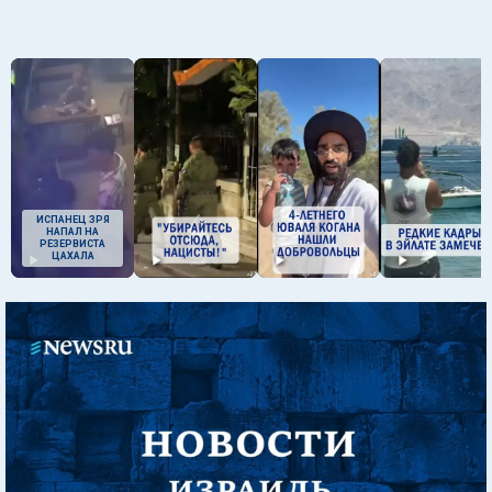
ИСПАНЕЦ ЗРЯ
НАПАЛ НА
РЕЗЕРВИСТА
ЦАХАЛА