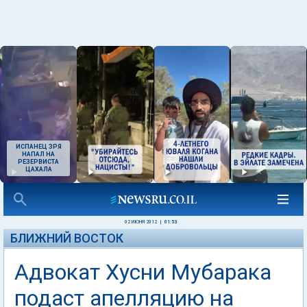
ИСПАНЕЦ ЗРЯ
НАПАЛ НА
РЕЗЕРВИСТА
ЦАХАЛА
02 ИЮНЯ 2012
|
01:53
БЛИЖНИЙ ВОСТОК
Адвокат Хусни Мубарака
подаст апелляцию на