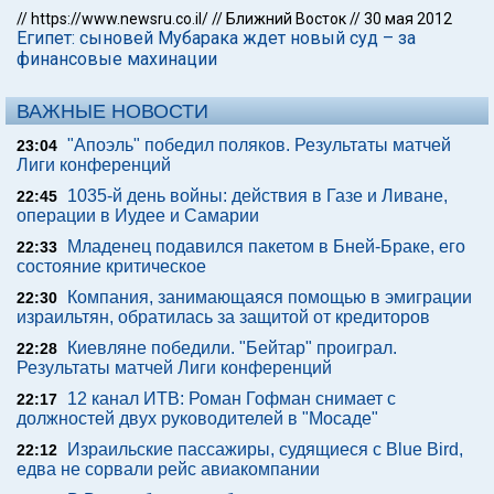
//
https://www.newsru.co.il/
//
Ближний Восток
//
30 мая 2012
Египет: сыновей Мубарака ждет новый суд – за
финансовые махинации
ВАЖНЫЕ НОВОСТИ
"Апоэль" победил поляков. Результаты матчей
23:04
Лиги конференций
1035-й день войны: действия в Газе и Ливане,
22:45
операции в Иудее и Самарии
Младенец подавился пакетом в Бней-Браке, его
22:33
состояние критическое
Компания, занимающаяся помощью в эмиграции
22:30
израильтян, обратилась за защитой от кредиторов
Киевляне победили. "Бейтар" проиграл.
22:28
Результаты матчей Лиги конференций
12 канал ИТВ: Роман Гофман снимает с
22:17
должностей двух руководителей в "Мосаде"
Израильские пассажиры, судящиеся с Blue Bird,
22:12
едва не сорвали рейс авиакомпании