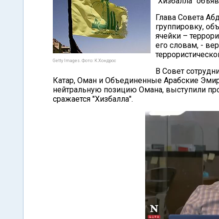
"Хизбалла" объяв
Глава Совета Абд
группировку, объ
ячейки – террор
его словам, - ве
террористическо
Getty Images. Фото: К.Хондрос
В Совет сотрудни
Катар, Оман и Объединенные Арабские Эмир
нейтральную позицию Омана, выступили про
сражается "Хизбалла".