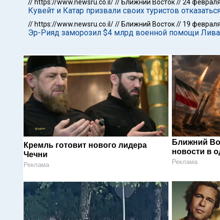
//
https://www.newsru.co.il/
//
Ближний Восток
//
24 февраля
Кувейт и Катар призвали своих туристов отказатьс
//
https://www.newsru.co.il/
//
Ближний Восток
//
19 февраля
Эр-Рияд заморозил $4 млрд военной помощи Ливан
Ближний Во
Кремль готовит нового лидера
новости в 
Чечни
Реклама
Реклама