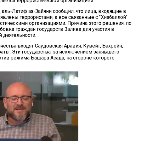
ляется террористической организацией.
 аль-Латиф аз-Зайяни сообщил, что лица, входящие в
явлены террористами, а все связанные с "Хизбаллой"
истическими организациями. Причина этого решения, по
рбовка граждан государств Залива для участия в
й деятельности.
чества входят Саудовская Аравия, Кувейт, Бахрейн,
аты. Эти государства, за исключением занявшего
тив режима Башара Асада, на стороне которого