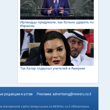
е редакции и устав
Реклама:
advertising@newsru.co.il
и материалов сайта гиперссылка на NEWSru.co.il обязательна.