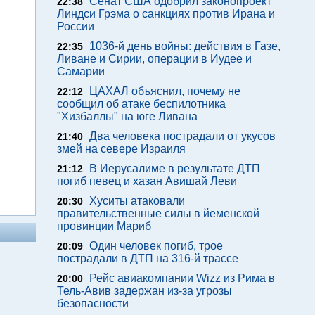
Сенат США одобрил законопроект
22:38
Линдси Грэма о санкциях против Ирана и
России
1036-й день войны: действия в Газе,
22:35
Ливане и Сирии, операции в Иудее и
Самарии
ЦАХАЛ объяснил, почему не
22:12
сообщил об атаке беспилотника
"Хизбаллы" на юге Ливана
Два человека пострадали от укусов
21:40
змей на севере Израиля
В Иерусалиме в результате ДТП
21:12
погиб певец и хазан Авишай Леви
Хуситы атаковали
20:30
правительственные силы в йеменской
провинции Мариб
Один человек погиб, трое
20:09
пострадали в ДТП на 316-й трассе
Рейс авиакомпании Wizz из Рима в
20:00
Тель-Авив задержан из-за угрозы
безопасности