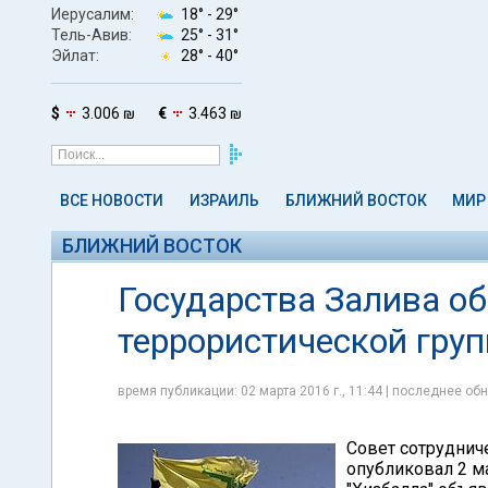
Иерусалим:
18° -
29°
Тель-Авив:
25° -
31°
Эйлат:
28° -
40°
$
3.006 ₪
€
3.463 ₪
ВСЕ НОВОСТИ
ИЗРАИЛЬ
БЛИЖНИЙ ВОСТОК
МИР
БЛИЖНИЙ ВОСТОК
Государства Залива о
террористической гру
время публикации: 02 марта 2016 г., 11:44 | последнее обн
Совет сотруднич
опубликовал 2 м