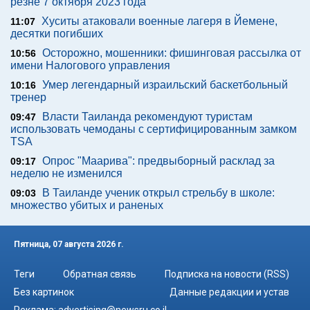
резне 7 октября 2023 года
Хуситы атаковали военные лагеря в Йемене,
11:07
десятки погибших
Осторожно, мошенники: фишинговая рассылка от
10:56
имени Налогового управления
Умер легендарный израильский баскетбольный
10:16
тренер
Власти Таиланда рекомендуют туристам
09:47
использовать чемоданы с сертифицированным замком
TSA
Опрос "Mаарива": предвыборный расклад за
09:17
неделю не изменился
В Таиланде ученик открыл стрельбу в школе:
09:03
множество убитых и раненых
Пятница, 07 августа 2026 г.
Теги
Обратная связь
Подписка на новости (RSS)
Без картинок
Данные редакции и устав
Реклама:
advertising@newsru.co.il