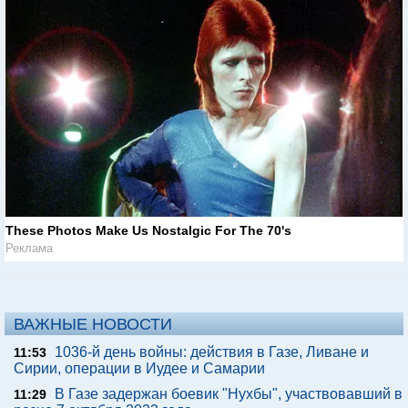
These Photos Make Us Nostalgic For The 70's
Реклама
ВАЖНЫЕ НОВОСТИ
1036-й день войны: действия в Газе, Ливане и
11:53
Сирии, операции в Иудее и Самарии
В Газе задержан боевик "Нухбы", участвовавший в
11:29