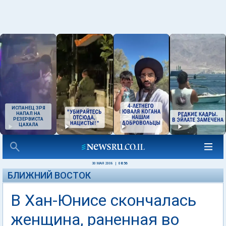
ИСПАНЕЦ ЗРЯ
НАПАЛ НА
РЕЗЕРВИСТА
ЦАХАЛА
30 МАЯ 2008
|
08:56
БЛИЖНИЙ ВОСТОК
В Хан-Юнисе скончалась
женщина, раненная во