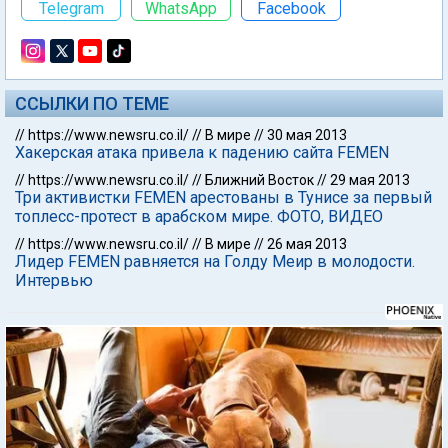
Telegram
WhatsApp
Facebook
ССЫЛКИ ПО ТЕМЕ
//
https://www.newsru.co.il/
//
В мире
//
30 мая 2013
Хакерская атака привела к падению сайта FEMEN
//
https://www.newsru.co.il/
//
Ближний Восток
//
29 мая 2013
Три активистки FEMEN арестованы в Тунисе за первый
топлесс-протест в арабском мире. ФОТО, ВИДЕО
//
https://www.newsru.co.il/
//
В мире
//
26 мая 2013
Лидер FEMEN равняется на Голду Меир в молодости.
Интервью