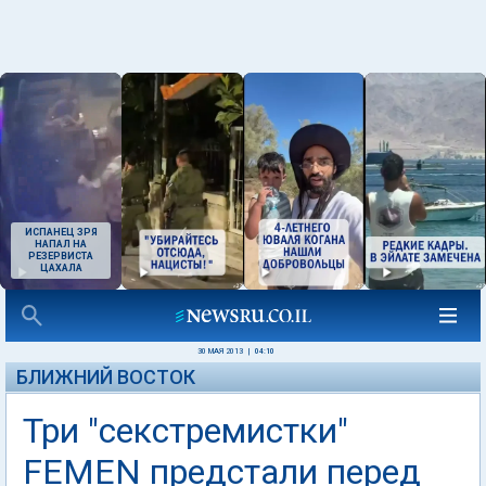
ИСПАНЕЦ ЗРЯ
НАПАЛ НА
РЕЗЕРВИСТА
ЦАХАЛА
30 МАЯ 2013
|
04:10
БЛИЖНИЙ ВОСТОК
Три "секстремистки"
FEMEN предстали перед