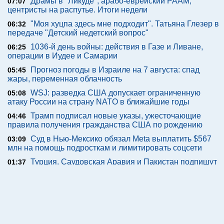
Драмы в "Ликуде", арабо-еврейский РААМ,
07:07
центристы на распутье. Итоги недели
"Моя хуцпа здесь мне подходит". Татьяна Глезер в
06:32
передаче "Детский недетский вопрос"
1036-й день войны: действия в Газе и Ливане,
06:25
операции в Иудее и Самарии
Прогноз погоды в Израиле на 7 августа: спад
05:45
жары, переменная облачность
WSJ: разведка США допускает ограниченную
05:08
атаку России на страну NATO в ближайшие годы
Трамп подписал новые указы, ужесточающие
04:46
правила получения гражданства США по рождению
Суд в Нью-Мексико обязал Meta выплатить $567
03:09
млн на помощь подросткам и лимитировать соцсети
Турция, Саудовская Аравия и Пакистан подпишут
01:37
соглашение о совместной обороне
Пятница, 07 августа 2026 г.
Теги
Обратная связь
Подписка на новости (RSS)