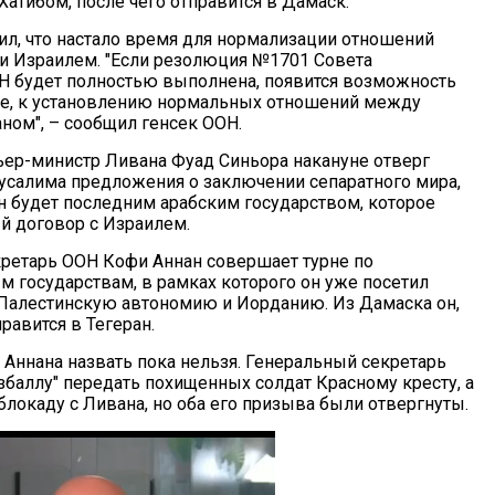
атибом, после чего отправится в Дамаск.
ил, что настало время для нормализации отношений
 Израилем. "Если резолюция №1701 Совета
Н будет полностью выполнена, появится возможность
е, к установлению нормальных отношений между
ном", – сообщил генсек ООН.
ер-министр Ливана Фуад Синьора накануне отверг
усалима предложения о заключении сепаратного мира,
ан будет последним арабским государством, которое
 договор с Израилем.
ретарь ООН Кофи Аннан совершает турне по
 государствам, в рамках которого он уже посетил
 Палестинскую автономию и Иорданию. Из Дамаска он,
правится в Тегеран.
Аннана назвать пока нельзя. Генеральный секретарь
збаллу" передать похищенных солдат Красному кресту, а
блокаду с Ливана, но оба его призыва были отвергнуты.