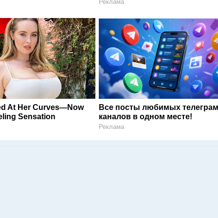
Реклама
ed At Her Curves—Now
Все посты любимых телегра
ling Sensation
каналов в одном месте!
Реклама