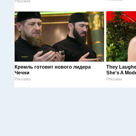
Реклама
Кремль готовит нового лидера
They Laugh
Чечни
She's A Mode
Реклама
Реклама