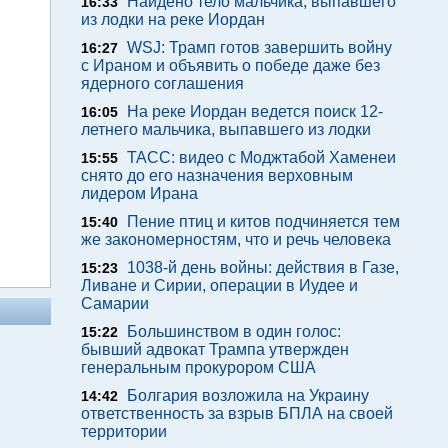
Найдено тело мальчика, выпавшего
16:33
из лодки на реке Иордан
WSJ: Трамп готов завершить войну
16:27
с Ираном и объявить о победе даже без
ядерного соглашения
На реке Иордан ведется поиск 12-
16:05
летнего мальчика, выпавшего из лодки
ТАСС: видео с Моджтабой Хаменеи
15:55
снято до его назначения верховным
лидером Ирана
Пение птиц и китов подчиняется тем
15:40
же закономерностям, что и речь человека
1038-й день войны: действия в Газе,
15:23
Ливане и Сирии, операции в Иудее и
Самарии
Большинством в один голос:
15:22
бывший адвокат Трампа утвержден
генеральным прокурором США
Болгария возложила на Украину
14:42
ответственность за взрыв БПЛА на своей
территории