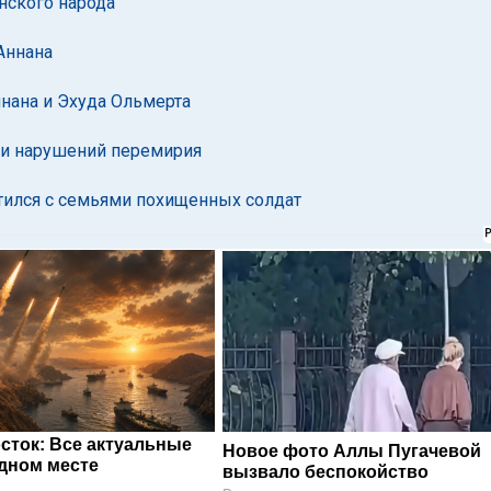
нского народа
Аннана
нана и Эхуда Ольмерта
сти нарушений перемирия
тился с семьями похищенных солдат
сток: Все актуальные
Новое фото Аллы Пугачевой
одном месте
вызвало беспокойство