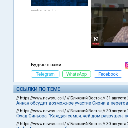
www.kommersant.ru
Будьте с нами:
Telegram
WhatsApp
Facebook
ССЫЛКИ ПО ТЕМЕ
//
https://www.newsru.co.il/
//
Ближний Восток
//
31 августа
Аннан обсудит возможное участие Сирии в перего
//
https://www.newsru.co.il/
//
Ближний Восток
//
30 августа
Фуад Синьора: "Каждая семья, чей дом разрушен, п
//
https://www.newsru.co.il/
//
Ближний Восток
//
30 августа