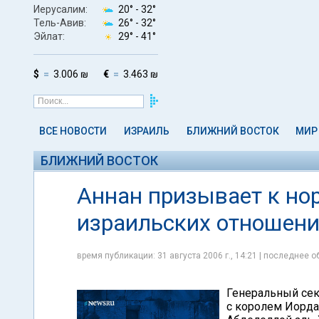
Иерусалим:
20° -
32°
Тель-Авив:
26° -
32°
Эйлат:
29° -
41°
$
3.006 ₪
€
3.463 ₪
ВСЕ НОВОСТИ
ИЗРАИЛЬ
БЛИЖНИЙ ВОСТОК
МИР
БЛИЖНИЙ ВОСТОК
Аннан призывает к но
израильских отношен
время публикации: 31 августа 2006 г., 14:21 | последнее об
Генеральный секр
с королем Иорда