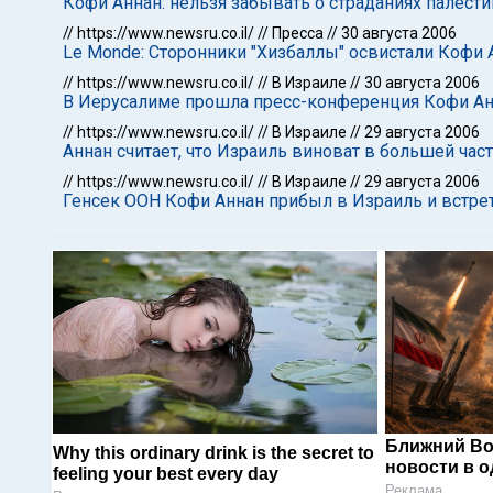
Кофи Аннан: нельзя забывать о страданиях палести
//
https://www.newsru.co.il/
//
Пресса
//
30 августа 2006
Le Monde: Сторонники "Хизбаллы" освистали Кофи 
//
https://www.newsru.co.il/
//
В Израиле
//
30 августа 2006
В Иерусалиме прошла пресс-конференция Кофи Ан
//
https://www.newsru.co.il/
//
В Израиле
//
29 августа 2006
Аннан считает, что Израиль виноват в большей ча
//
https://www.newsru.co.il/
//
В Израиле
//
29 августа 2006
Генсек ООН Кофи Аннан прибыл в Израиль и встре
Ближний Во
Why this ordinary drink is the secret to
новости в 
feeling your best every day
Реклама