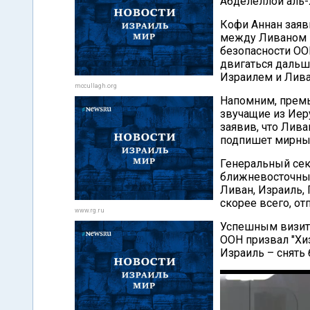
Абделеллой аль-Х
Кофи Аннан заяв
между Ливаном и
безопасности ОО
двигаться дальш
Израилем и Лива
mccullagh.org
Напомним, премь
звучащие из Иер
заявив, что Лив
подпишет мирный
Генеральный сек
ближневосточным
Ливан, Израиль,
скорее всего, от
www.rg.ru
Успешным визит 
ООН призвал "Хи
Израиль – снять 