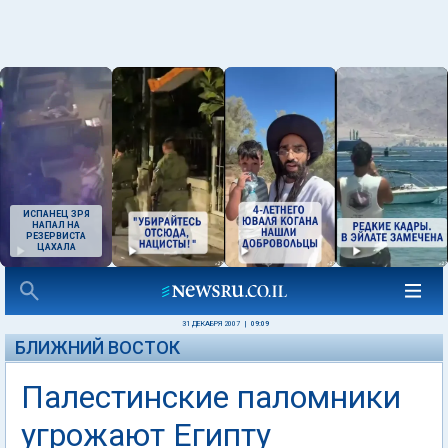
ИСПАНЕЦ ЗРЯ
НАПАЛ НА
РЕЗЕРВИСТА
ЦАХАЛА
31 ДЕКАБРЯ 2007
|
09:09
БЛИЖНИЙ ВОСТОК
Палестинские паломники
угрожают Египту