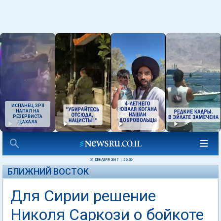
ИСПАНЕЦ ЗРЯ
НАПАЛ НА
РЕЗЕРВИСТА
ЦАХАЛА
31 ДЕКАБРЯ 2007
|
06:36
БЛИЖНИЙ ВОСТОК
Для Сирии решение
Николя Саркози о бойкоте