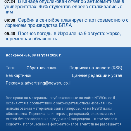
В Канаде опубликован отчет об антисемитизме в
07:24
университетах: 96% студентов-евреев сталкивались с
ним
Сербия в сентябре планирует старт совместного с
06:38
Израилем производства БПЛА
Прогноз погоды в Израиле на 9 августа: жарко,
05:48
переменная облачность
Воскресенье, 09 августа 2026 г.
Теги
Обратная связь
Подписка на новости (RSS)
Без картинок
Данные редакции и устав
Реклама:
advertising@newsru.co.il
Все права на материалы, опубликованные на сайте NEWSru.co.il ,
охраняются в соответствии с законодательством Израиля. При
использовании материалов сайта гиперссылка на NEWSru.co.il
обязательна. Перепечатка интервью, репортажей, эксклюзивных
статей без согласования с редакцией запрещена – в том числе в
соцсетях. Использование фотоматериалов агентств не разрешается.