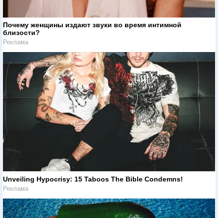
Почему женщины издают звуки во время интимной
близости?
Реклама
Unveiling Hypocrisy: 15 Taboos The Bible Condemns!
Реклама