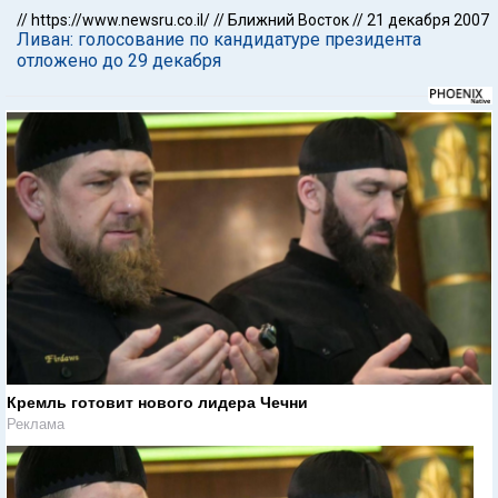
//
https://www.newsru.co.il/
//
Ближний Восток
//
21 декабря 2007
Ливан: голосование по кандидатуре президента
отложено до 29 декабря
Кремль готовит нового лидера Чечни
Реклама