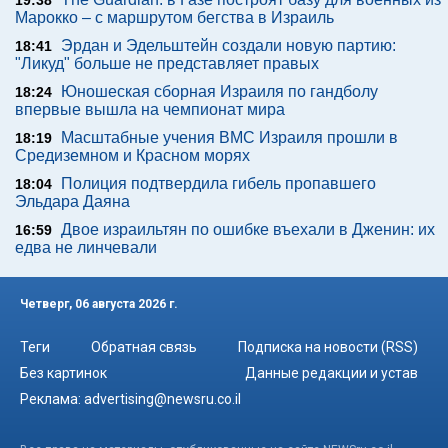
19:38
Марокко – с маршрутом бегства в Израиль
Эрдан и Эдельштейн создали новую партию:
18:41
"Ликуд" больше не представляет правых
Юношеская сборная Израиля по гандболу
18:24
впервые вышла на чемпионат мира
Масштабные учения ВМС Израиля прошли в
18:19
Средиземном и Красном морях
Полиция подтвердила гибель пропавшего
18:04
Эльдара Даяна
Двое израильтян по ошибке въехали в Дженин: их
16:59
едва не линчевали
Четверг, 06 августа 2026 г.
Теги
Обратная связь
Подписка на новости (RSS)
Без картинок
Данные редакции и устав
Реклама:
advertising@newsru.co.il