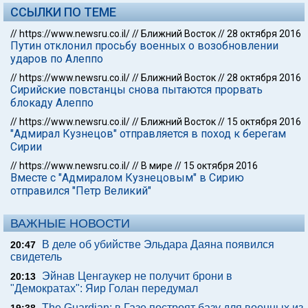
ССЫЛКИ ПО ТЕМЕ
//
https://www.newsru.co.il/
//
Ближний Восток
//
28 октября 2016
Путин отклонил просьбу военных о возобновлении
ударов по Алеппо
//
https://www.newsru.co.il/
//
Ближний Восток
//
28 октября 2016
Сирийские повстанцы снова пытаются прорвать
блокаду Алеппо
//
https://www.newsru.co.il/
//
Ближний Восток
//
15 октября 2016
"Адмирал Кузнецов" отправляется в поход к берегам
Сирии
//
https://www.newsru.co.il/
//
В мире
//
15 октября 2016
Вместе с "Адмиралом Кузнецовым" в Сирию
отправился "Петр Великий"
ВАЖНЫЕ НОВОСТИ
В деле об убийстве Эльдара Даяна появился
20:47
свидетель
Эйнав Ценгаукер не получит брони в
20:13
"Демократах": Яир Голан передумал
The Guardian: в Газе построят базу для военных из