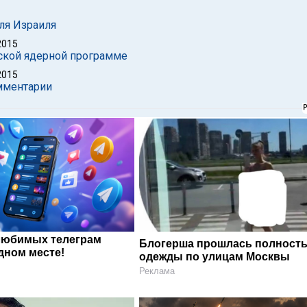
ля Израиля
2015
ской ядерной программе
2015
омментарии
любимых телеграм
Блогерша прошлась полность
дном месте!
одежды по улицам Москвы
Реклама