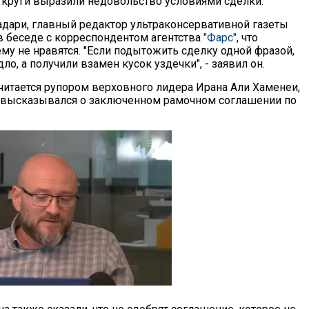
круги выразили недовольство условиями сделки.
дари, главный редактор ультраконсервативной газеты
 в беседе с корреспондентом агентства
"Фарс"
, что
му не нравятся. "Если подытожить сделку одной фразой,
ло, а получили взамен кусок уздечки", - заявил он.
считается рупором верховного лидера Ирана Али Хаменеи,
 высказывался о заключенном рамочном соглашении по