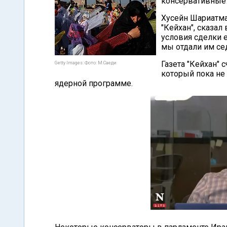
консервативные 
Хусейн Шариатма
"Кейхан", сказал
условия сделки е
мы отдали им сед
Газета "Кейхан" 
Getty Images. Фото: М.Саеди
который пока не
ядерной программе.