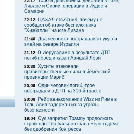
1036-й день войны: действия в Газе,
22:17
Ливане и Сирии, операции в Иудее и
Самарии
ЦАХАЛ объяснил, почему не
22:12
сообщил об атаке беспилотника
"Хизбаллы" на юге Ливана
Два человека пострадали от укусов
21:40
змей на севере Израиля
В Иерусалиме в результате ДТП
21:12
погиб певец и хазан Авишай Леви
Хуситы атаковали
20:30
правительственные силы в йеменской
провинции Мариб
Один человек погиб, трое
20:09
пострадали в ДТП на 316-й трассе
Рейс авиакомпании Wizz из Рима в
20:00
Тель-Авив задержан из-за угрозы
безопасности
Суд запретил Трампу продолжать
19:04
строительство бального зала Белого дома
без одобрения Конгресса