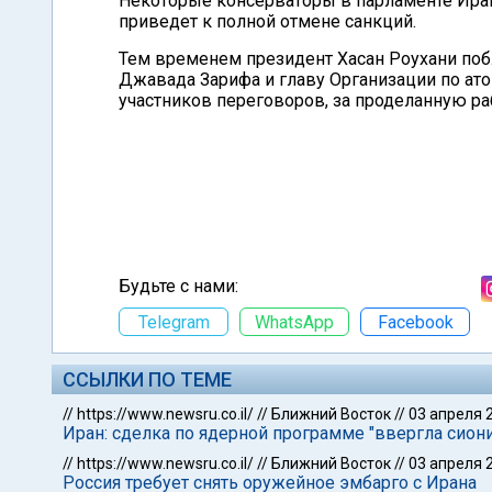
Некоторые консерваторы в парламенте Ирана
приведет к полной отмене санкций.
Тем временем президент Хасан Роухани по
Джавада Зарифа и главу Организации по ато
участников переговоров, за проделанную ра
Будьте с нами:
Telegram
WhatsApp
Facebook
ССЫЛКИ ПО ТЕМЕ
//
https://www.newsru.co.il/
//
Ближний Восток
//
03 апреля 
Иран: сделка по ядерной программе "ввергла сиони
//
https://www.newsru.co.il/
//
Ближний Восток
//
03 апреля 
Россия требует снять оружейное эмбарго с Ирана