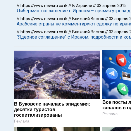
//
https://www.newsru.co.il/
//
В Израиле
//
03 апреля 2015
Либерман: cоглашение с Ираном – прямая угроза д
//
https://www.newsru.co.il/
//
Ближний Восток
//
03 апреля 
Арабские страны не комментируют сделку по иран
//
https://www.newsru.co.il/
//
Ближний Восток
//
03 апреля 
"Ядерное соглашение" с Ираном: подробности и к
Все посты 
В Буковеле началась эпидемия:
каналов в о
десятки туристов
Реклама
госпитализированы
Реклама