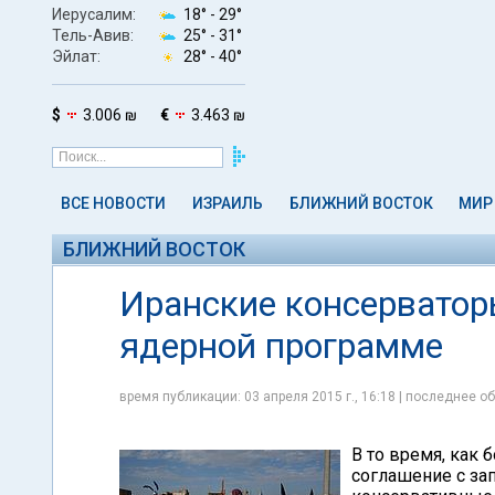
Иерусалим:
18° -
29°
Тель-Авив:
25° -
31°
Эйлат:
28° -
40°
$
3.006 ₪
€
3.463 ₪
ВСЕ НОВОСТИ
ИЗРАИЛЬ
БЛИЖНИЙ ВОСТОК
МИР
БЛИЖНИЙ ВОСТОК
Иранские консерватор
ядерной программе
время публикации: 03 апреля 2015 г., 16:18 | последнее об
В то время, как
соглашение с за