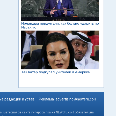
е редакции и устав
Реклама:
advertising@newsru.co.il
и материалов сайта гиперссылка на NEWSru.co.il обязательна.