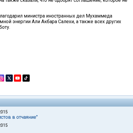
 также сказали, что не одобрят соглашение, которое не
благодарил министра иностранных дел Мухаммеда
мной энергии Али Акбара Салехи, а также всех других
боту.
2015
стов в отчаяние"
2015