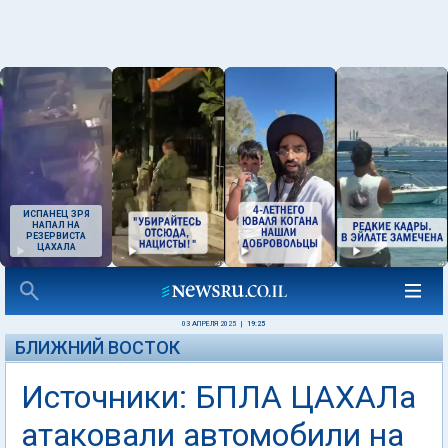
ИСПАНЕЦ ЗРЯ
НАПАЛ НА
РЕЗЕРВИСТА
ЦАХАЛА
03 АПРЕЛЯ 2025
|
19:25
БЛИЖНИЙ ВОСТОК
Источники: БПЛА ЦАХАЛа
атаковали автомобили на