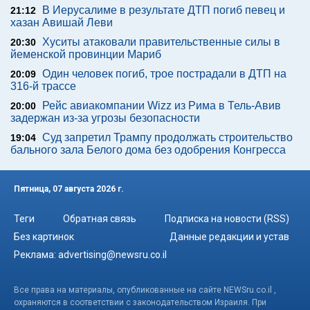
В Иерусалиме в результате ДТП погиб певец и
21:12
хазан Авишай Леви
Хуситы атаковали правительственные силы в
20:30
йеменской провинции Мариб
Один человек погиб, трое пострадали в ДТП на
20:09
316-й трассе
Рейс авиакомпании Wizz из Рима в Тель-Авив
20:00
задержан из-за угрозы безопасности
Суд запретил Трампу продолжать строительство
19:04
бального зала Белого дома без одобрения Конгресса
Пятница, 07 августа 2026 г.
Теги
Обратная связь
Подписка на новости (RSS)
Без картинок
Данные редакции и устав
Реклама:
advertising@newsru.co.il
Все права на материалы, опубликованные на сайте NEWSru.co.il ,
охраняются в соответствии с законодательством Израиля. При