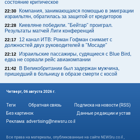
состояние критическое
Компания, занимающаяся помощью в эмиграции
22:30
израильтян, обратилась за защитой от кредиторов
Киевляне победили. "Бейтар" проиграл.
22:28
Результаты матчей Лиги конференций
12 канал ИТВ: Роман Гофман снимает с
22:17
должностей двух руководителей в "Мосаде"
Израильские пассажиры, судящиеся с Blue Bird,
22:12
едва не сорвали рейс авиакомпании
В Великобритании был задержан мужчина,
21:42
пришедший в больницу в образе смерти с косой
Четверг, 06 августа 2026 г.
Теги
Обратная связь
Подписка на новости (RSS)
Без картинок
Данные редакции и устав
Реклама:
advertising@newsru.co.il
Все права на материалы, опубликованные на сайте NEWSru.co.il ,