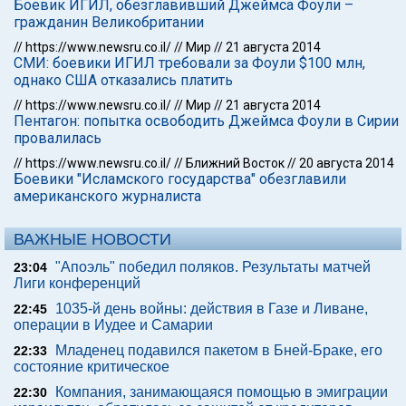
Боевик ИГИЛ, обезглавивший Джеймса Фоули –
гражданин Великобритании
//
https://www.newsru.co.il/
//
Мир
//
21 августа 2014
СМИ: боевики ИГИЛ требовали за Фоули $100 млн,
однако США отказались платить
//
https://www.newsru.co.il/
//
Мир
//
21 августа 2014
Пентагон: попытка освободить Джеймса Фоули в Сирии
провалилась
//
https://www.newsru.co.il/
//
Ближний Восток
//
20 августа 2014
Боевики "Исламского государства" обезглавили
американского журналиста
ВАЖНЫЕ НОВОСТИ
"Апоэль" победил поляков. Результаты матчей
23:04
Лиги конференций
1035-й день войны: действия в Газе и Ливане,
22:45
операции в Иудее и Самарии
Младенец подавился пакетом в Бней-Браке, его
22:33
состояние критическое
Компания, занимающаяся помощью в эмиграции
22:30