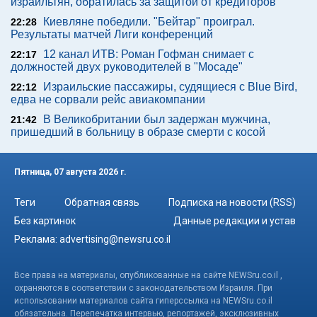
израильтян, обратилась за защитой от кредиторов
Киевляне победили. "Бейтар" проиграл.
22:28
Результаты матчей Лиги конференций
12 канал ИТВ: Роман Гофман снимает с
22:17
должностей двух руководителей в "Мосаде"
Израильские пассажиры, судящиеся с Blue Bird,
22:12
едва не сорвали рейс авиакомпании
В Великобритании был задержан мужчина,
21:42
пришедший в больницу в образе смерти с косой
Пятница, 07 августа 2026 г.
Теги
Обратная связь
Подписка на новости (RSS)
Без картинок
Данные редакции и устав
Реклама:
advertising@newsru.co.il
Все права на материалы, опубликованные на сайте NEWSru.co.il ,
охраняются в соответствии с законодательством Израиля. При
использовании материалов сайта гиперссылка на NEWSru.co.il
обязательна. Перепечатка интервью, репортажей, эксклюзивных