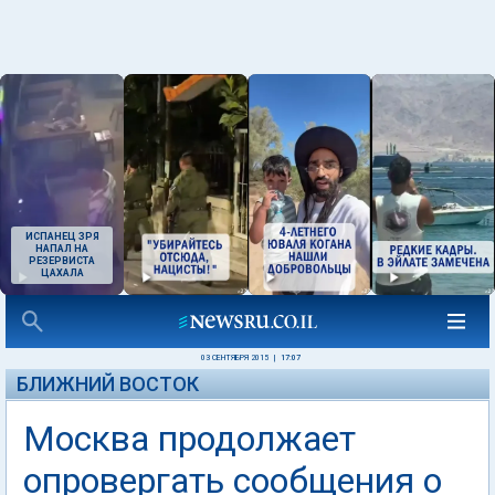
ИСПАНЕЦ ЗРЯ
НАПАЛ НА
РЕЗЕРВИСТА
ЦАХАЛА
03 СЕНТЯБРЯ 2015
|
17:07
БЛИЖНИЙ ВОСТОК
Москва продолжает
опровергать сообщения о