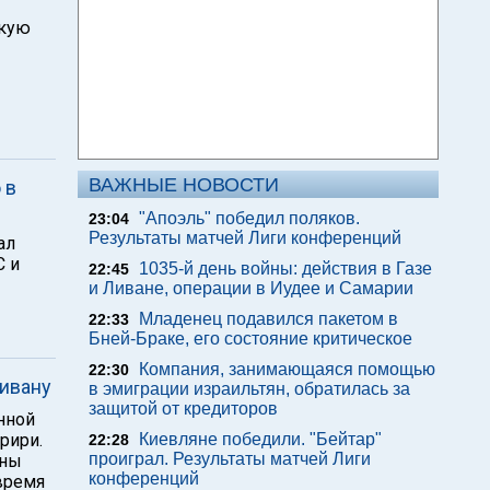
скую
ВАЖНЫЕ НОВОСТИ
 в
"Апоэль" победил поляков.
23:04
Результаты матчей Лиги конференций
ал
С и
1035-й день войны: действия в Газе
22:45
и Ливане, операции в Иудее и Самарии
Младенец подавился пакетом в
22:33
Бней-Браке, его состояние критическое
Компания, занимающаяся помощью
22:30
ивану
в эмиграции израильтян, обратилась за
защитой от кредиторов
нной
рири.
Киевляне победили. "Бейтар"
22:28
проиграл. Результаты матчей Лиги
оны
конференций
время