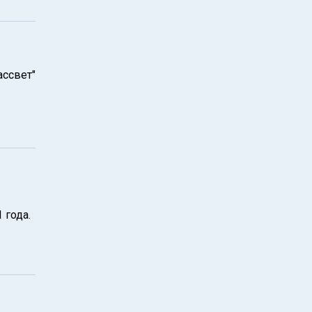
ассвет"
 года.