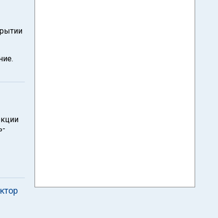
крытии
ние.
екции
ь-
ектор