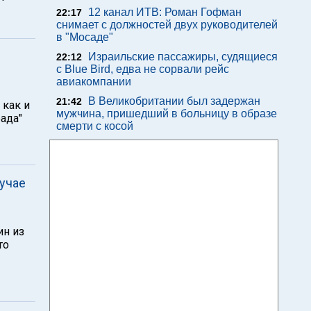
12 канал ИТВ: Роман Гофман
22:17
снимает с должностей двух руководителей
в "Мосаде"
Израильские пассажиры, судящиеся
22:12
с Blue Bird, едва не сорвали рейс
авиакомпании
В Великобритании был задержан
21:42
 как и
мужчина, пришедший в больницу в образе
ада"
смерти с косой
лучае
ин из
то