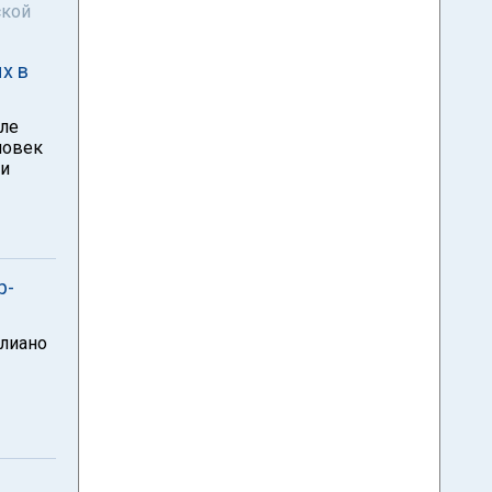
ской
х в
сле
ловек
 и
р-
улиано