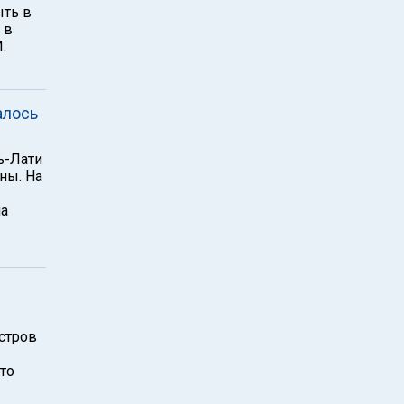
ыть в
 в
.
алось
ь-Лати
ны. На
ла
стров
то