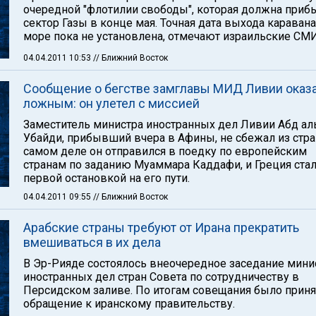
очередной "флотилии свободы", которая должна приб
сектор Газы в конце мая. Точная дата выхода каравана
море пока не установлена, отмечают израильские СМИ
04.04.2011 10:53
// Ближний Восток
Сообщение о бегстве замглавы МИД Ливии оказ
ложным: он улетел с миссией
Заместитель министра иностранных дел Ливии Абд ал
Убайди, прибывший вчера в Афины, не сбежал из стра
самом деле он отправился в поедку по европейским
странам по заданию Муаммара Каддафи, и Греция ста
первой остановкой на его пути.
04.04.2011 09:55
// Ближний Восток
Арабские страны требуют от Ирана прекратить
вмешиваться в их дела
В Эр-Рияде состоялось внеочередное заседание мини
иностранных дел стран Совета по сотрудничеству в
Персидском заливе. По итогам совещания было приня
обращение к иранскому правительству.