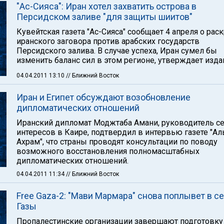
"Ас-Сияса": Иран хотел захватить острова в
Персидском заливе "для защиты шиитов"
Кувейтская газета "Ас-Сияса" сообщает 4 апреля о рас
иранского заговора против арабских государств
Персидского залива. В случае успеха, Иран сумел бы
изменить баланс сил в этом регионе, утверждает изда
04.04.2011 13:10
// Ближний Восток
Иран и Египет обсуждают возобновление
дипломатических отношений
Иранский дипломат Моджтаба Амани, руководитель с
интересов в Каире, подтвердил в интервью газете "Ал
Ахрам", что страны проводят консультации по поводу
возможного восстановления полномасштабных
дипломатических отношений.
04.04.2011 11:34
// Ближний Восток
Free Gaza-2: "Мави Мармара" снова поплывет в с
Газы
Пропалестинские организации завершают подготовку