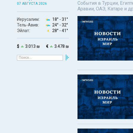
События в Турции, Египт
07 АВГУСТА 2026
Аравии, ОАЭ, Катаре и д
Иерусалим:
18° -
31°
Тель-Авив:
24° -
32°
Эйлат:
28° -
41°
$
3.013 ₪
€
3.478 ₪