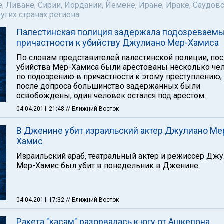
е, Ливане, Сирии, Иордании, Йемене, Иране, Ираке, Саудов
ругих странах региона
Палестинская полиция задержала подозреваемы
причастности к убийству Джулиано Мер-Хамиса
По словам представителей палестинской полиции, по
убийства Мер-Хамиса были арестованы несколько че
по подозрению в причастности к этому преступлению,
после допроса большинство задержанных были
освобождены, один человек остался под арестом.
04.04.2011 21:48
// Ближний Восток
В Дженине убит израильский актер Джулиано Ме
Хамис
Израильский араб, театральный актер и режиссер Дж
Мер-Хамис был убит в понедельник в Дженине.
04.04.2011 17:32
// Ближний Восток
Ракета "касам" разорвалась к югу от Ашкелона