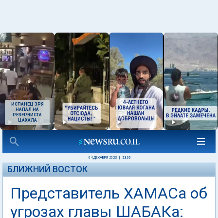
ИСПАНЕЦ ЗРЯ
НАПАЛ НА
РЕЗЕРВИСТА
ЦАХАЛА
04 ДЕКАБРЯ 2023
|
23:00
БЛИЖНИЙ ВОСТОК
Представитель ХАМАСа об
угрозах главы ШАБАКа: