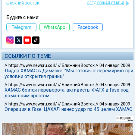
СЛЕДУЮЩАЯ СТАТЬЯ
БЛИЖНИЙ ВОСТОК
Будьте с нами:
Telegram
WhatsApp
Facebook
ССЫЛКИ ПО ТЕМЕ
//
https://www.newsru.co.il/
//
Ближний Восток
//
04 января 2009
Лидер ХАМАС в Дамаске: "Мы готовы к перемирию при
условии открытия границ"
//
https://www.newsru.co.il/
//
Ближний Восток
//
04 января 2009
ХАМАС боится переворота: активисты ФАТХ в Газе под
домашним арестом
//
https://www.newsru.co.il/
//
Ближний Восток
//
04 января 2009
Операция в Газе: ЦАХАЛ нанес удар по 45 целям ХАМАС