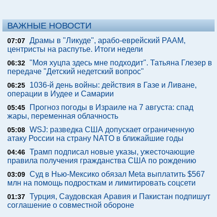
ВАЖНЫЕ НОВОСТИ
Драмы в "Ликуде", арабо-еврейский РААМ,
07:07
центристы на распутье. Итоги недели
"Моя хуцпа здесь мне подходит". Татьяна Глезер в
06:32
передаче "Детский недетский вопрос"
1036-й день войны: действия в Газе и Ливане,
06:25
операции в Иудее и Самарии
Прогноз погоды в Израиле на 7 августа: спад
05:45
жары, переменная облачность
WSJ: разведка США допускает ограниченную
05:08
атаку России на страну NATO в ближайшие годы
Трамп подписал новые указы, ужесточающие
04:46
правила получения гражданства США по рождению
Суд в Нью-Мексико обязал Meta выплатить $567
03:09
млн на помощь подросткам и лимитировать соцсети
Турция, Саудовская Аравия и Пакистан подпишут
01:37
соглашение о совместной обороне