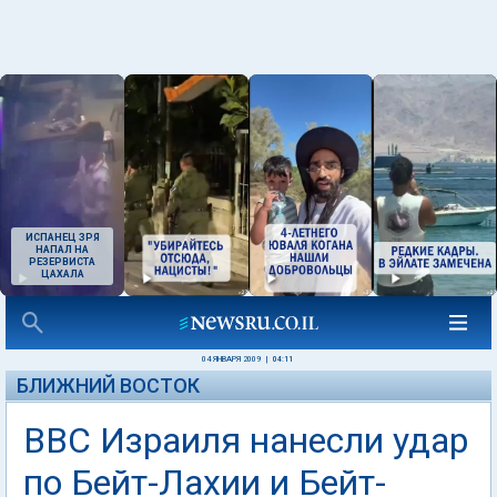
ИСПАНЕЦ ЗРЯ
НАПАЛ НА
РЕЗЕРВИСТА
ЦАХАЛА
04 ЯНВАРЯ 2009
|
04:11
БЛИЖНИЙ ВОСТОК
ВВС Израиля нанесли удар
по Бейт-Лахии и Бейт-