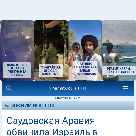
ИСПАНЕЦ ЗРЯ
НАПАЛ НА
РЕЗЕРВИСТА
ЦАХАЛА
04 НОЯБРЯ 2014
|
04:25
БЛИЖНИЙ ВОСТОК
Саудовская Аравия
обвинила Израиль в