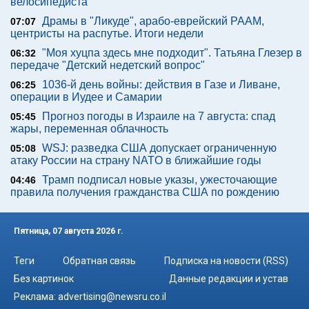
велосипедиста
Драмы в "Ликуде", арабо-еврейский РААМ,
07:07
центристы на распутье. Итоги недели
"Моя хуцпа здесь мне подходит". Татьяна Глезер в
06:32
передаче "Детский недетский вопрос"
1036-й день войны: действия в Газе и Ливане,
06:25
операции в Иудее и Самарии
Прогноз погоды в Израиле на 7 августа: спад
05:45
жары, переменная облачность
WSJ: разведка США допускает ограниченную
05:08
атаку России на страну NATO в ближайшие годы
Трамп подписал новые указы, ужесточающие
04:46
правила получения гражданства США по рождению
Пятница, 07 августа 2026 г.
Теги
Обратная связь
Подписка на новости (RSS)
Без картинок
Данные редакции и устав
Реклама:
advertising@newsru.co.il