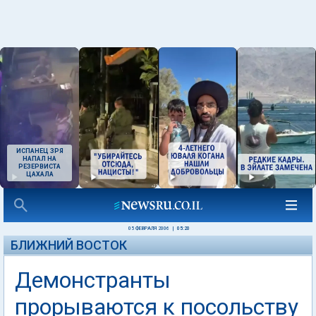
ИСПАНЕЦ ЗРЯ
НАПАЛ НА
РЕЗЕРВИСТА
ЦАХАЛА
05 ФЕВРАЛЯ 2006
|
05:20
БЛИЖНИЙ ВОСТОК
Демонстранты
прорываются к посольству