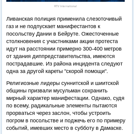
RTV International
Ливанская полиция применила слезоточивый
газ и не подпускает манифестантов к
посольству Дании в Бейруте. Ожесточенные
столкновения с участниками акции протеста
идут на расстоянии примерно 300-400 метров
от здания диппредставительства, имеются
пострадавшие. Из района инцидента следуют
одна за другой кареты "скорой помощи".
Религиозные лидеры суннитской и шиитской
общины призвали мусульман сохранить
мирный характер манифестации. Однако, судя
по всему, радикальные элементы пытаются
прорваться через заслон, чтобы устроить
погром в посольстве и поджечь его по примеру
событий, имевших место в субботу в Дамаске.