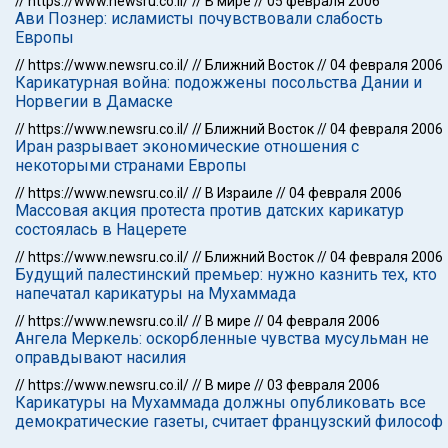
//
https://www.newsru.co.il/
//
В мире
//
05 февраля 2006
Ави Познер: исламисты почувствовали слабость
Европы
//
https://www.newsru.co.il/
//
Ближний Восток
//
04 февраля 2006
Карикатурная война: подожжены посольства Дании и
Норвегии в Дамаске
//
https://www.newsru.co.il/
//
Ближний Восток
//
04 февраля 2006
Иран разрывает экономические отношения с
некоторыми странами Европы
//
https://www.newsru.co.il/
//
В Израиле
//
04 февраля 2006
Массовая акция протеста против датских карикатур
состоялась в Нацерете
//
https://www.newsru.co.il/
//
Ближний Восток
//
04 февраля 2006
Будущий палестинский премьер: нужно казнить тех, кто
напечатал карикатуры на Мухаммада
//
https://www.newsru.co.il/
//
В мире
//
04 февраля 2006
Ангела Меркель: оскорбленные чувства мусульман не
оправдывают насилия
//
https://www.newsru.co.il/
//
В мире
//
03 февраля 2006
Карикатуры на Мухаммада должны опубликовать все
демократические газеты, считает французский философ