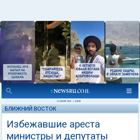
ИСПАНЕЦ ЗРЯ
НАПАЛ НА
РЕЗЕРВИСТА
ЦАХАЛА
05 ИЮЛЯ 2006
|
08:59
БЛИЖНИЙ ВОСТОК
Избежавшие ареста
министры и депутаты