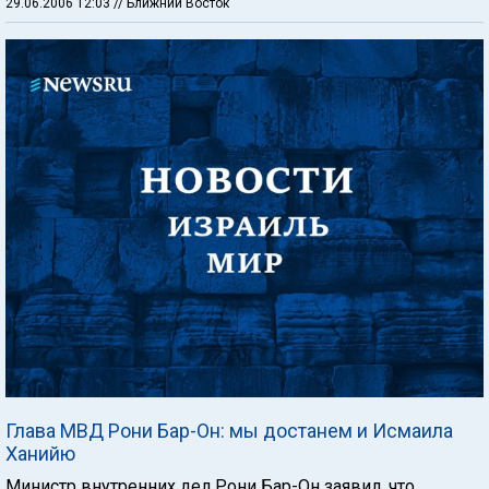
29.06.2006 12:03
// Ближний Восток
Глава МВД Рони Бар-Он: мы достанем и Исмаила
Ханийю
Министр внутренних дел Рони Бар-Он заявил, что