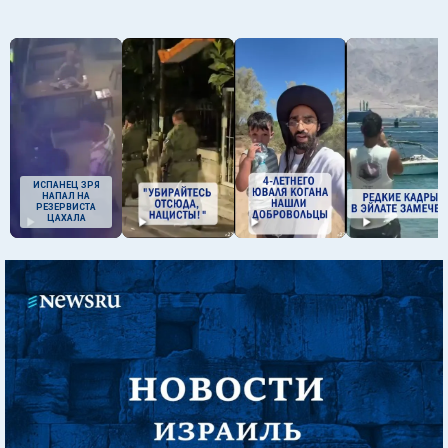
ИСПАНЕЦ ЗРЯ
НАПАЛ НА
РЕЗЕРВИСТА
ЦАХАЛА