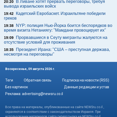
В Ливане хотят прервать переговоры, требуя
20:20
вывода израильских войск
Кадетский Евробаскет. Израильтяне победили
19:42
греков
NYP: полиция Нью-Йорка боится беспорядков во
19:38
время визита Нетаниягу: "Мамдани провоцирует их"
Прорвавшиеся в Сеуту мигранты жалуются на
19:09
отсутствие условий для проживания
Президент Ирана: "США – преступная держава,
18:35
несмотря на переговоры"
Воскресенье, 09 августа 2026 г.
Теги
Обратная связь
Подписка на новости (RSS)
Без картинок
Данные редакции и устав
Реклама:
advertising@newsru.co.il
Все права на материалы, опубликованные на сайте NEWSru.co.il ,
охраняются в соответствии с законодательством Израиля. При
использовании материалов сайта гиперссылка на NEWSru.co.il