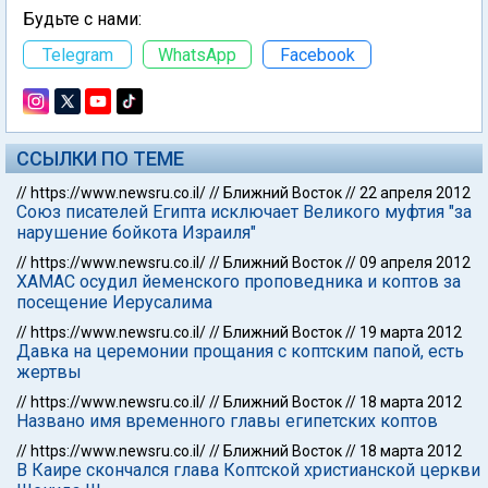
Будьте с нами:
Telegram
WhatsApp
Facebook
ССЫЛКИ ПО ТЕМЕ
//
https://www.newsru.co.il/
//
Ближний Восток
//
22 апреля 2012
Союз писателей Египта исключает Великого муфтия "за
нарушение бойкота Израиля"
//
https://www.newsru.co.il/
//
Ближний Восток
//
09 апреля 2012
ХАМАС осудил йеменского проповедника и коптов за
посещение Иерусалима
//
https://www.newsru.co.il/
//
Ближний Восток
//
19 марта 2012
Давка на церемонии прощания с коптским папой, есть
жертвы
//
https://www.newsru.co.il/
//
Ближний Восток
//
18 марта 2012
Названо имя временного главы египетских коптов
//
https://www.newsru.co.il/
//
Ближний Восток
//
18 марта 2012
В Каире скончался глава Коптской христианской церкви