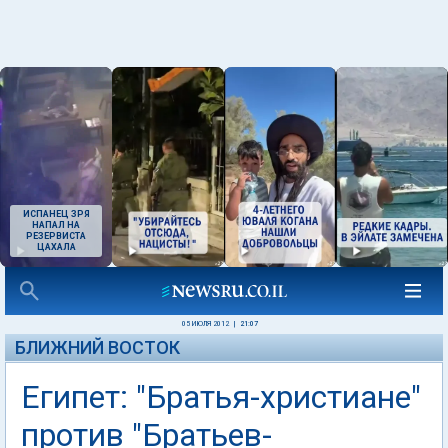
ИСПАНЕЦ ЗРЯ
НАПАЛ НА
РЕЗЕРВИСТА
ЦАХАЛА
05 ИЮЛЯ 2012
|
21:07
БЛИЖНИЙ ВОСТОК
Египет: "Братья-христиане"
против "Братьев-