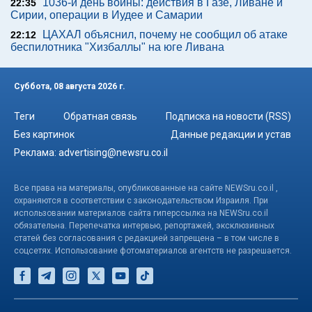
1036-й день войны: действия в Газе, Ливане и
22:35
Сирии, операции в Иудее и Самарии
ЦАХАЛ объяснил, почему не сообщил об атаке
22:12
беспилотника "Хизбаллы" на юге Ливана
Суббота, 08 августа 2026 г.
Теги
Обратная связь
Подписка на новости (RSS)
Без картинок
Данные редакции и устав
Реклама:
advertising@newsru.co.il
Все права на материалы, опубликованные на сайте NEWSru.co.il ,
охраняются в соответствии с законодательством Израиля. При
использовании материалов сайта гиперссылка на NEWSru.co.il
обязательна. Перепечатка интервью, репортажей, эксклюзивных
статей без согласования с редакцией запрещена – в том числе в
соцсетях. Использование фотоматериалов агентств не разрешается.