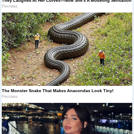
They Laughed At Her Curves—Now She's A Modeling Sensation
Реклама
The Monster Snake That Makes Anacondas Look Tiny!
Реклама