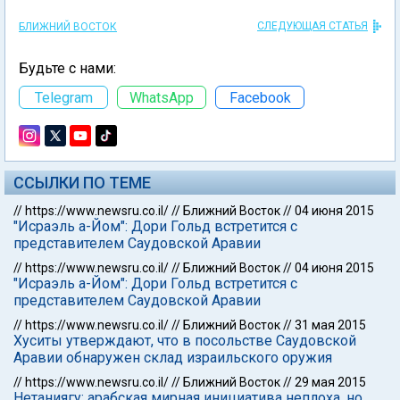
СЛЕДУЮЩАЯ СТАТЬЯ
БЛИЖНИЙ ВОСТОК
Будьте с нами:
Telegram
WhatsApp
Facebook
ССЫЛКИ ПО ТЕМЕ
//
https://www.newsru.co.il/
//
Ближний Восток
//
04 июня 2015
"Исраэль а-Йом": Дори Гольд встретится с
представителем Саудовской Аравии
//
https://www.newsru.co.il/
//
Ближний Восток
//
04 июня 2015
"Исраэль а-Йом": Дори Гольд встретится с
представителем Саудовской Аравии
//
https://www.newsru.co.il/
//
Ближний Восток
//
31 мая 2015
Хуситы утверждают, что в посольстве Саудовской
Аравии обнаружен склад израильского оружия
//
https://www.newsru.co.il/
//
Ближний Восток
//
29 мая 2015
Нетаниягу: арабская мирная инициатива неплоха, но