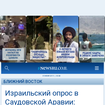
ИСПАНЕЦ ЗРЯ
НАПАЛ НА
РЕЗЕРВИСТА
ЦАХАЛА
05 ИЮНЯ 2015
|
03:20
БЛИЖНИЙ ВОСТОК
Израильский опрос в
Саудовской Аравии: