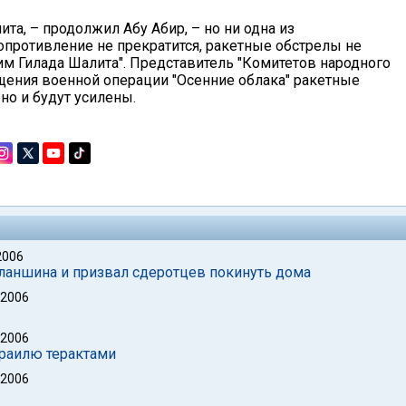
та, – продолжил Абу Абир, – но ни одна из
опротивление не прекратится, ракетные обстрелы не
дим Гилада Шалита". Представитель "Комитетов народного
щения военной операции "Осенние облака" ракетные
но и будут усилены.
2006
оланшина и призвал сдеротцев покинуть дома
 2006
 2006
зраилю терактами
 2006