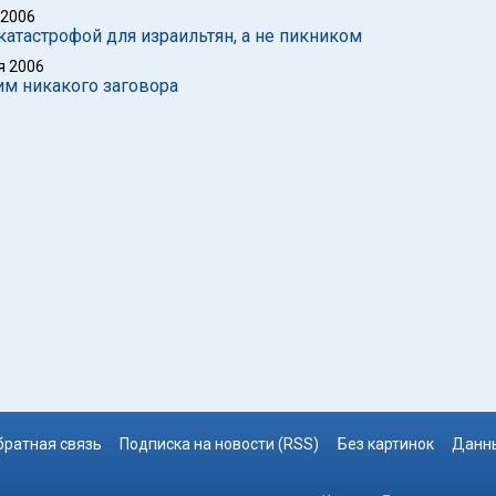
 2006
катастрофой для израильтян, а не пикником
я 2006
им никакого заговора
братная связь
Подписка на новости (RSS)
Без картинок
Данны