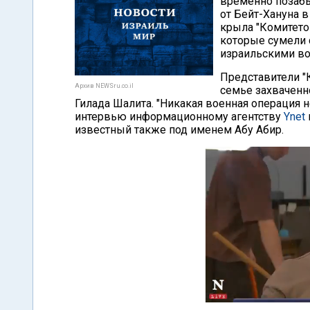
временно позабы
от Бейт-Хануна 
крыла "Комитето
которые сумели 
израильскими во
Представители "
Архив NEWSru.co.il
семье захваченн
Гилада Шалита. "Никакая военная операция 
интервью информационному агентству
Ynet
известный также под именем Абу Абир.