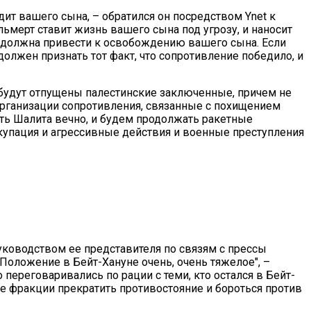
дит вашего сына, – обратился он посредством Ynet к
льмерт ставит жизнь вашего сына под угрозу, и наносит
 должна привести к освобождению вашего сына. Если
должен признать тот факт, что сопротивление победило, и
 будут отпущены палестинские заключенные, причем не
т организации сопротивления, связанные с похищением
ть Шалита вечно, и будем продолжать ракетные
оккупация и агрессивные действия и военные преступления
уководством ее представителя по связям с прессы
"Положение в Бейт-Хануне очень, очень тяжелое", –
переговаривались по рации с теми, кто остался в Бейт-
е фракции прекратить противостояние и бороться против