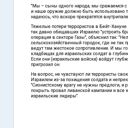
"Мы – сыны одного народа, мы сражаемся с
и наше оружие должно быть использовано тол
надеюсь, что вскоре прекратятся внутрипал
Тяжелые потери террористов в Бейт-Хануне 
так давно обещавших Израилю "устроить бра
операция в секторе Газы", объяснил так: "Н
сельскохозяйственный городок, где не так п
ведут там жестокое сопротивление. И мы гово
кладбищах для израильских солдат в глубине
Если они (израильские войска) войдут глубж
пригрозил он.
На вопрос, не чувствуют ли террористы сво
Израилем из-за похищения солдата и непре
"Сионистскому врагу не нужны предлоги, и 
покрыть провал ливанской кампании и все
израильские лидеры".