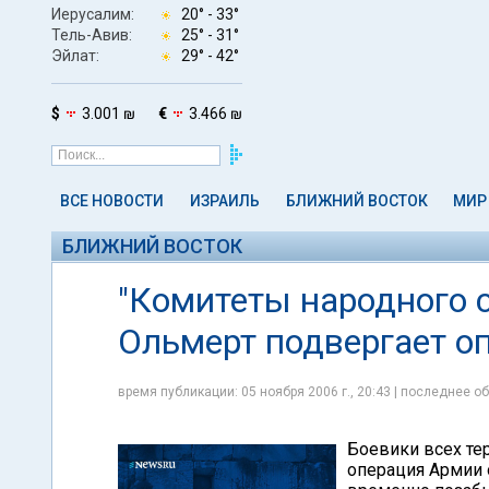
Иерусалим:
20° -
33°
Тель-Авив:
25° -
31°
Эйлат:
29° -
42°
$
3.001 ₪
€
3.466 ₪
ВСЕ НОВОСТИ
ИЗРАИЛЬ
БЛИЖНИЙ ВОСТОК
МИР
БЛИЖНИЙ ВОСТОК
"Комитеты народного с
Ольмерт подвергает о
время публикации: 05 ноября 2006 г., 20:43 | последнее об
Боевики всех те
операция Армии 