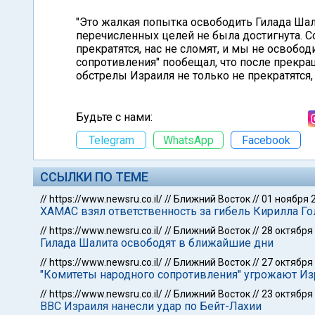
"Это жалкая попытка освободить Гилада Шали
перечисленных целей не была достигнута. С
прекратятся, нас не сломят, и мы не освобо
сопротивления" пообещал, что после прекра
обстрелы Израиля не только не прекратятся, 
Будьте с нами:
Telegram
WhatsApp
Facebook
ССЫЛКИ ПО ТЕМЕ
//
https://www.newsru.co.il/
//
Ближний Восток
//
01 ноября 
ХАМАС взял ответственность за гибель Кирилла Г
//
https://www.newsru.co.il/
//
Ближний Восток
//
28 октября
Гилада Шалита освободят в ближайшие дни
//
https://www.newsru.co.il/
//
Ближний Восток
//
27 октября
"Комитеты народного сопротивления" угрожают И
//
https://www.newsru.co.il/
//
Ближний Восток
//
23 октября
ВВС Израиля нанесли удар по Бейт-Лахии