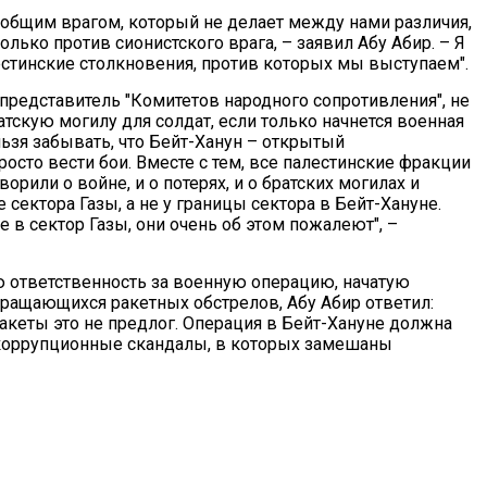
 общим врагом, который не делает между нами различия,
ько против сионистского врага, – заявил Абу Абир. – Я
естинские столкновения, против которых мы выступаем".
представитель "Комитетов народного сопротивления", не
тскую могилу для солдат, если только начнется военная
ельзя забывать, что Бейт-Ханун – открытый
росто вести бои. Вместе с тем, все палестинские фракции
рили о войне, и о потерях, и о братских могилах и
 сектора Газы, а не у границы сектора в Бейт-Хануне.
е в сектор Газы, они очень об этом пожалеют", –
ю ответственность за военную операцию, начатую
кращающихся ракетных обстрелов, Абу Абир ответил:
ракеты это не предлог. Операция в Бейт-Хануне должна
 коррупционные скандалы, в которых замешаны