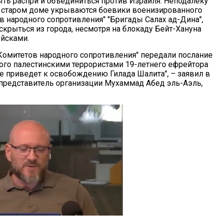
ть распри и объединиться против Израиля. Неподалеку
в старом доме укрываются боевики военизированного
в народного сопротивления" "Бригады Салах ад-Дина",
скрыться из города, несмотря на блокаду Бейт-Хануна
йсками.
Комитетов народного сопротивления" передали послание
ого палестинскими террористами 19-летнего ефрейтора
не приведет к освобождению Гилада Шалита", – заявил в
представитель организации Мухаммад Абед эль-Аэль,