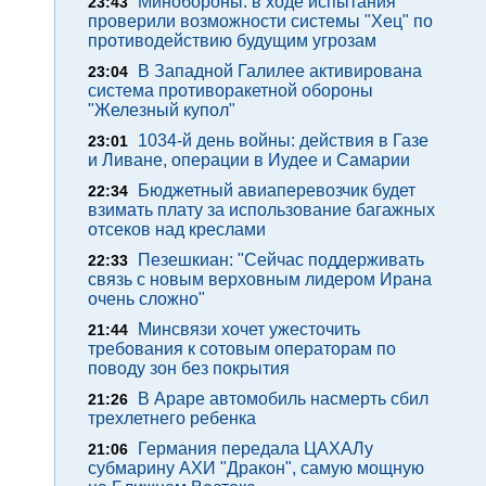
Минобороны: в ходе испытания
23:43
проверили возможности системы "Хец" по
противодействию будущим угрозам
В Западной Галилее активирована
23:04
система противоракетной обороны
"Железный купол"
1034-й день войны: действия в Газе
23:01
и Ливане, операции в Иудее и Самарии
Бюджетный авиаперевозчик будет
22:34
взимать плату за использование багажных
отсеков над креслами
Пезешкиан: "Сейчас поддерживать
22:33
связь с новым верховным лидером Ирана
очень сложно"
Минсвязи хочет ужесточить
21:44
требования к сотовым операторам по
поводу зон без покрытия
В Араре автомобиль насмерть сбил
21:26
трехлетнего ребенка
Германия передала ЦАХАЛу
21:06
субмарину АХИ "Дракон", самую мощную