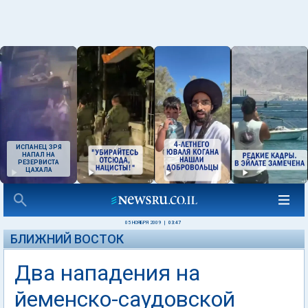
ИСПАНЕЦ ЗРЯ
НАПАЛ НА
РЕЗЕРВИСТА
ЦАХАЛА
05 НОЯБРЯ 2009
|
03:47
БЛИЖНИЙ ВОСТОК
Два нападения на
йеменско-саудовской