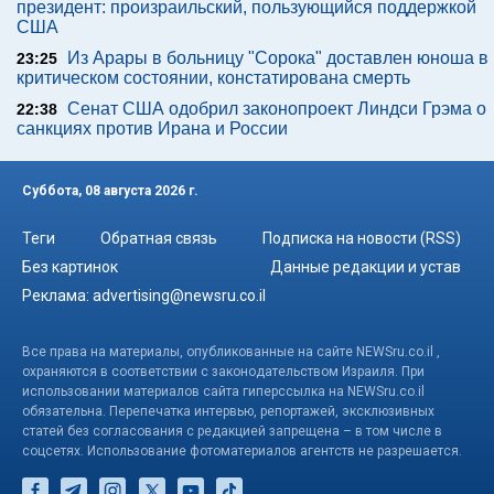
президент: произраильский, пользующийся поддержкой
США
Из Арары в больницу "Сорока" доставлен юноша в
23:25
критическом состоянии, констатирована смерть
Сенат США одобрил законопроект Линдси Грэма о
22:38
санкциях против Ирана и России
Суббота, 08 августа 2026 г.
Теги
Обратная связь
Подписка на новости (RSS)
Без картинок
Данные редакции и устав
Реклама:
advertising@newsru.co.il
Все права на материалы, опубликованные на сайте NEWSru.co.il ,
охраняются в соответствии с законодательством Израиля. При
использовании материалов сайта гиперссылка на NEWSru.co.il
обязательна. Перепечатка интервью, репортажей, эксклюзивных
статей без согласования с редакцией запрещена – в том числе в
соцсетях. Использование фотоматериалов агентств не разрешается.