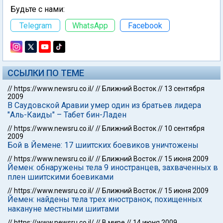
Будьте с нами:
Telegram
WhatsApp
Facebook
ССЫЛКИ ПО ТЕМЕ
//
https://www.newsru.co.il/
//
Ближний Восток
//
13 сентября
2009
В Саудовской Аравии умер один из братьев лидера
"Аль-Каиды" – Табет бин-Ладен
//
https://www.newsru.co.il/
//
Ближний Восток
//
10 сентября
2009
Бой в Йемене: 17 шиитских боевиков уничтожены
//
https://www.newsru.co.il/
//
Ближний Восток
//
15 июня 2009
Йемен: обнаружены тела 9 иностранцев, захваченных в
плен шиитскими боевиками
//
https://www.newsru.co.il/
//
Ближний Восток
//
15 июня 2009
Йемен: найдены тела трех иностранок, похищенных
накануне местными шиитами
//
https://www.newsru.co.il/
//
В мире
//
14 июня 2009