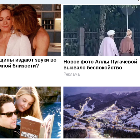
щины издают звуки во
Новое фото Аллы Пугачевой
мной близости?
вызвало беспокойство
Реклама