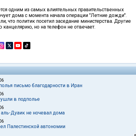
яется одним из самых влиятельных правительственных
очует дома с момента начала операции "Летние дожди".
и, что политик посетил заседание министерства. Другие
 канцелярию, но на телефон не отвечает.
06
полья письмо благодарности в Иран
06
 ушли в подполье
06
: аль-Дуаик не ночевал дома
06
дел Палестинской автономии