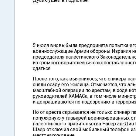
Дуаик ушел в подполье.
5 июля вновь была предпринята попытка его 
военнослужащие Армии обороны Израиля н
председателя палестинского Законодательно
из громкоговорителей высокопоставленног
сдаться.
После того, как выяснилось, что спикера па
сняли осаду его жилища. Отмечается, что а
масштабной операции по арестам, в ходе к
руководителей ХАМАСа, в том числе министр
и допрашиваются по подозрению в террориз
Но от ареста скрывается не только спикер п
популярную у главарей военизированных от
палестинского правительства Насер ад-Дин 
Шаер отключил свой мобильный телефон из 
местонахождение.