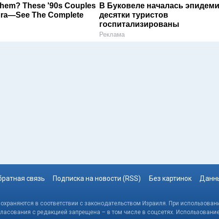
em? These '90s Couples
В Буковеле началась эпидеми
Era—See The Complete
десятки туристов
госпитализированы
Реклама
братная связь
Подписка на новости (RSS)
Без картинок
Данны
, охраняются в соответствии с законодательством Израиля. При использовани
гласования с редакцией запрещена – в том числе в соцсетях. Использовани