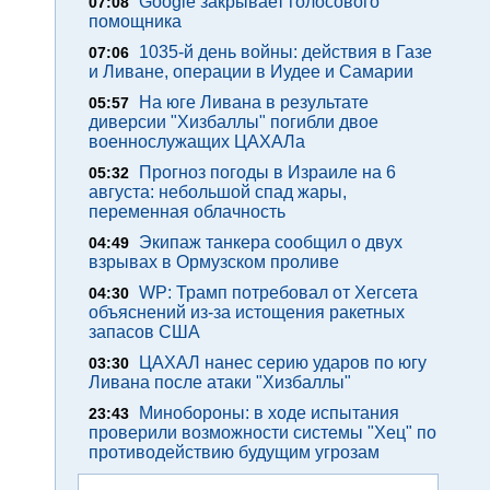
Google закрывает голосового
07:08
помощника
1035-й день войны: действия в Газе
07:06
и Ливане, операции в Иудее и Самарии
На юге Ливана в результате
05:57
диверсии "Хизбаллы" погибли двое
военнослужащих ЦАХАЛа
Прогноз погоды в Израиле на 6
05:32
августа: небольшой спад жары,
переменная облачность
Экипаж танкера сообщил о двух
04:49
взрывах в Ормузском проливе
WP: Трамп потребовал от Хегсета
04:30
объяснений из-за истощения ракетных
запасов США
ЦАХАЛ нанес серию ударов по югу
03:30
Ливана после атаки "Хизбаллы"
Минобороны: в ходе испытания
23:43
проверили возможности системы "Хец" по
противодействию будущим угрозам