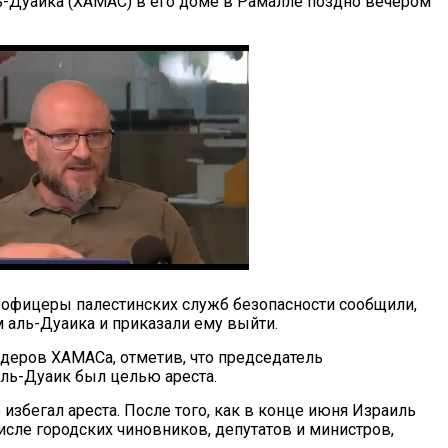
ь-Дуаика (ХАМАС) в его доме в Рамалле поздно вечером
 офицеры палестинских служб безопасности сообщили,
 аль-Дуаика и приказали ему выйти.
деров ХАМАСа, отметив, что председатель
аль-Дуаик был целью ареста.
избегал ареста. После того, как в конце июня Израиль
исле городских чиновников, депутатов и министров,