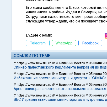
Его жена сообщила, что Шаер, который явл
чиновников в районе Иудеи и Самарии, не н
Сотрудники палестинского минпроса сообщил
служащие утверждали, что он посещает свою
Будьте с нами:
Telegram
WhatsApp
Facebook
ССЫЛКИ ПО ТЕМЕ
//
https://www.newsru.co.il/
//
Ближний Восток
//
06 июля 20
Спикер палестинского парламента направил из под
//
https://www.newsru.co.il/
//
Ближний Восток
//
05 июля 20
Избежавшие ареста министры и депутаты ХАМАСа
//
https://www.newsru.co.il/
//
Ближний Восток
//
05 июля 20
Арест спикера палестинского парламента сорвался
//
https://www.newsru.co.il/
//
Ближний Восток
//
05 июля 20
ВВС Израиля атаковали министерство внутренних 