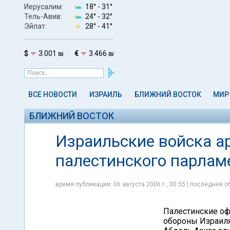
Иерусалим:
18° -
31°
Тель-Авив:
24° -
32°
Эйлат:
28° -
41°
$
3.001 ₪
€
3.466 ₪
ВСЕ НОВОСТИ
ИЗРАИЛЬ
БЛИЖНИЙ ВОСТОК
МИР
БЛИЖНИЙ ВОСТОК
Израильские войска а
палестинского парлам
время публикации: 06 августа 2006 г., 00:55 | последнее об
Палестинские о
обороны Израиля