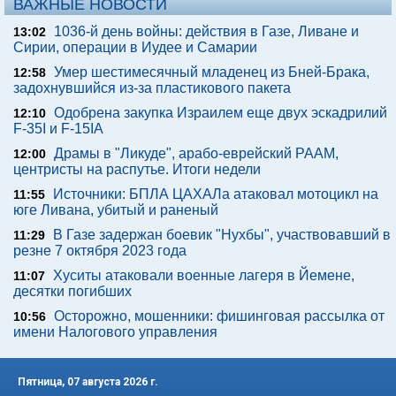
ВАЖНЫЕ НОВОСТИ
1036-й день войны: действия в Газе, Ливане и
13:02
Сирии, операции в Иудее и Самарии
Умер шестимесячный младенец из Бней-Брака,
12:58
задохнувшийся из-за пластикового пакета
Одобрена закупка Израилем еще двух эскадрилий
12:10
F-35I и F-15IA
Драмы в "Ликуде", арабо-еврейский РААМ,
12:00
центристы на распутье. Итоги недели
Источники: БПЛА ЦАХАЛа атаковал мотоцикл на
11:55
юге Ливана, убитый и раненый
В Газе задержан боевик "Нухбы", участвовавший в
11:29
резне 7 октября 2023 года
Хуситы атаковали военные лагеря в Йемене,
11:07
десятки погибших
Осторожно, мошенники: фишинговая рассылка от
10:56
имени Налогового управления
Пятница, 07 августа 2026 г.