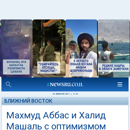
ИСПАНЕЦ ЗРЯ
НАПАЛ НА
РЕЗЕРВИСТА
ЦАХАЛА
06 ФЕВРАЛЯ 2007
|
11:10
БЛИЖНИЙ ВОСТОК
Махмуд Аббас и Халид
Машаль с оптимизмом