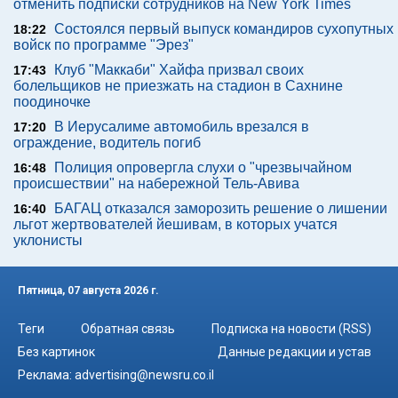
отменить подписки сотрудников на New York Times
Состоялся первый выпуск командиров сухопутных
18:22
войск по программе "Эрез"
Клуб "Маккаби" Хайфа призвал своих
17:43
болельщиков не приезжать на стадион в Сахнине
поодиночке
В Иерусалиме автомобиль врезался в
17:20
ограждение, водитель погиб
Полиция опровергла слухи о "чрезвычайном
16:48
происшествии" на набережной Тель-Авива
БАГАЦ отказался заморозить решение о лишении
16:40
льгот жертвователей йешивам, в которых учатся
уклонисты
Пятница, 07 августа 2026 г.
Теги
Обратная связь
Подписка на новости (RSS)
Без картинок
Данные редакции и устав
Реклама:
advertising@newsru.co.il