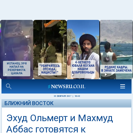
ИСПАНЕЦ ЗРЯ
НАПАЛ НА
РЕЗЕРВИСТА
ЦАХАЛА
06 ФЕВРАЛЯ 2007
|
16:43
БЛИЖНИЙ ВОСТОК
Эхуд Ольмерт и Махмуд
Аббас готовятся к