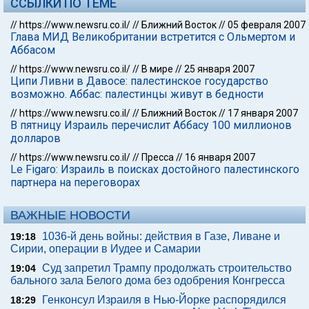
ССЫЛКИ ПО ТЕМЕ
//
https://www.newsru.co.il/
//
Ближний Восток
//
05 февраля 2007
Глава МИД Великобритании встретится с Ольмертом и
Аббасом
//
https://www.newsru.co.il/
//
В мире
//
25 января 2007
Ципи Ливни в Давосе: палестинское государство
возможно. Аббас: палестинцы живут в бедности
//
https://www.newsru.co.il/
//
Ближний Восток
//
17 января 2007
В пятницу Израиль перечислит Аббасу 100 миллионов
долларов
//
https://www.newsru.co.il/
//
Пресса
//
16 января 2007
Le Figaro: Израиль в поисках достойного палестинского
партнера на переговорах
ВАЖНЫЕ НОВОСТИ
1036-й день войны: действия в Газе, Ливане и
19:18
Сирии, операции в Иудее и Самарии
Суд запретил Трампу продолжать строительство
19:04
бального зала Белого дома без одобрения Конгресса
Генконсул Израиля в Нью-Йорке распорядился
18:29