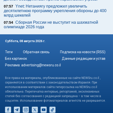
Ynet: Нетаниягу предложил увеличить
07:57
десятилетнюю программу укрепления обороны до 400
млрд шекелей
Сборная России не выступит на шахматной
07:54
олимпиаде 2026 года
Суббота, 08 августа 2026 г.
Теги
Обратная связь
Подписка на новости (RSS)
Без картинок
Данные редакции и устав
Реклама:
advertising@newsru.co.il
Все права на материалы, опубликованные на сайте NEWSru.co.il ,
охраняются в соответствии с законодательством Израиля. При
использовании материалов сайта гиперссылка на NEWSru.co.il
обязательна. Перепечатка интервью, репортажей, эксклюзивных
статей без согласования с редакцией запрещена – в том числе в
соцсетях. Использование фотоматериалов агентств не разрешается.