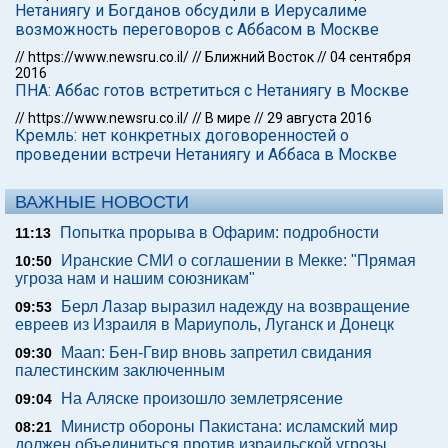
Нетаниягу и Богданов обсудили в Иерусалиме
возможность переговоров с Аббасом в Москве
//
https://www.newsru.co.il/
//
Ближний Восток
//
04 сентября
2016
ПНА: Аббас готов встретиться с Нетаниягу в Москве
//
https://www.newsru.co.il/
//
В мире
//
29 августа 2016
Кремль: нет конкретных договоренностей о
проведении встречи Нетаниягу и Аббаса в Москве
ВАЖНЫЕ НОВОСТИ
Попытка прорыва в Офарим: подробности
11:13
Иранские СМИ о соглашении в Мекке: "Прямая
10:50
угроза нам и нашим союзникам"
Берл Лазар выразил надежду на возвращение
09:53
евреев из Израиля в Мариуполь, Луганск и Донецк
Maan: Бен-Гвир вновь запретил свидания
09:30
палестинским заключенным
На Аляске произошло землетрясение
09:04
Министр обороны Пакистана: исламский мир
08:21
должен объединиться против израильской угрозы