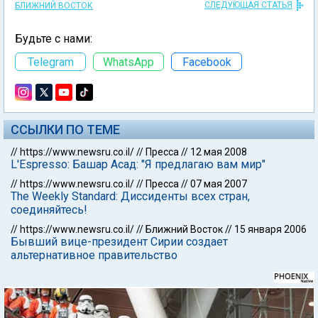
СЛЕДУЮЩАЯ СТАТЬЯ
БЛИЖНИЙ ВОСТОК
Будьте с нами:
Telegram
WhatsApp
Facebook
ССЫЛКИ ПО ТЕМЕ
//
https://www.newsru.co.il/
//
Пресса
//
12 мая 2008
L'Espresso: Башар Асад: "Я предлагаю вам мир"
//
https://www.newsru.co.il/
//
Пресса
//
07 мая 2007
The Weekly Standard: Диссиденты всех стран,
соединяйтесь!
//
https://www.newsru.co.il/
//
Ближний Восток
//
15 января 2006
Бывший вице-президент Сирии создает
альтернативное правительство