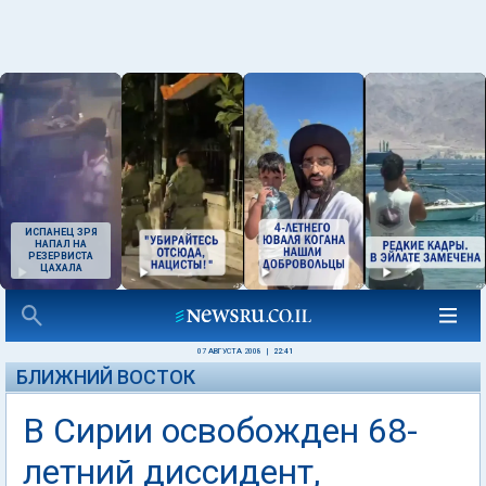
ИСПАНЕЦ ЗРЯ
НАПАЛ НА
РЕЗЕРВИСТА
ЦАХАЛА
07 АВГУСТА 2008
|
22:41
БЛИЖНИЙ ВОСТОК
В Сирии освобожден 68-
летний диссидент,