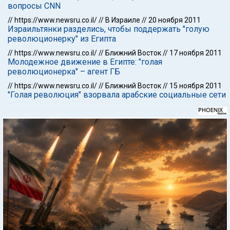
вопросы CNN
//
https://www.newsru.co.il/
//
В Израиле
//
20 ноября 2011
Израильтянки разделись, чтобы поддержать "голую
революционерку" из Египта
//
https://www.newsru.co.il/
//
Ближний Восток
//
17 ноября 2011
Молодежное движение в Египте: "голая
революционерка" – агент ГБ
//
https://www.newsru.co.il/
//
Ближний Восток
//
15 ноября 2011
"Голая революция" взорвала арабские социальные сети