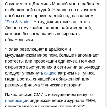
Отметим, что Джамиль Молаеб много работает
с обнаженной натурой. Недавно он выпустил
альбом своих произведений под названием
"Sea & Nude"
. Но художник отмечает, что в
Ливане ему крайне сложно найти моделей,
которые бы соглашались позировать
обнаженными.
"Голая революция" в арабском и
мусульманском мире пока больше напоминает
протесты или провокации одиночек. Помимо
открытого выступления в сети Алии аль-Махди,
следует упомянуть
акцию
актрисы из Туниса
Нади Бостах, снявшейся обнаженной для
рекламы фильма "Тунисские истории".
Пакистанские СМИ с возмущением пишут о
провокации
индийской версии журнала FHM,
раместившего на обложке "голое фото"