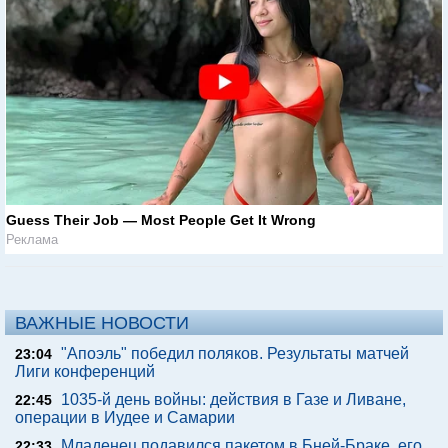
Guess Their Job — Most People Get It Wrong
Реклама
ВАЖНЫЕ НОВОСТИ
"Апоэль" победил поляков. Результаты матчей
23:04
Лиги конференций
1035-й день войны: действия в Газе и Ливане,
22:45
операции в Иудее и Самарии
Младенец подавился пакетом в Бней-Браке, его
22:33