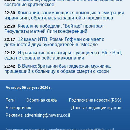
состояние критическое
Компания, занимающаяся помощью в эмиграции
22:30
израильтян, обратилась за защитой от кредиторов
Киевляне победили. "Бейтар" проиграл.
22:28
Результаты матчей Лиги конференций
12 канал ИТВ: Роман Гофман снимает с
22:17
должностей двух руководителей в "Мосаде"
Израильские пассажиры, судящиеся с Blue Bird,
22:12
едва не сорвали рейс авиакомпании
В Великобритании был задержан мужчина,
21:42
пришедший в больницу в образе смерти с косой
Четверг, 06 августа 2026 г.
Теги
Обратная связь
Подписка на новости (RSS)
Без картинок
Данные редакции и устав
Реклама:
advertising@newsru.co.il
Все права на материалы, опубликованные на сайте NEWSru.co.il ,