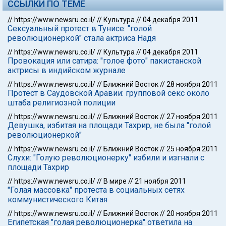
ССЫЛКИ ПО ТЕМЕ
//
https://www.newsru.co.il/
//
Культура
//
04 декабря 2011
Сексуальный протест в Тунисе: "голой
революционеркой" стала актриса Надя
//
https://www.newsru.co.il/
//
Культура
//
04 декабря 2011
Провокация или сатира: "голое фото" пакистанской
актрисы в индийском журнале
//
https://www.newsru.co.il/
//
Ближний Восток
//
28 ноября 2011
Протест в Саудовской Аравии: групповой секс около
штаба религиозной полиции
//
https://www.newsru.co.il/
//
Ближний Восток
//
27 ноября 2011
Девушка, избитая на площади Тахрир, не была "голой
революционеркой"
//
https://www.newsru.co.il/
//
Ближний Восток
//
25 ноября 2011
Слухи: "Голую революционерку" избили и изгнали с
площади Тахрир
//
https://www.newsru.co.il/
//
В мире
//
21 ноября 2011
"Голая массовка" протеста в социальных сетях
коммунистического Китая
//
https://www.newsru.co.il/
//
Ближний Восток
//
20 ноября 2011
Египетская "голая революционерка" ответила на