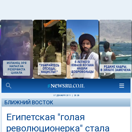
ИСПАНЕЦ ЗРЯ
НАПАЛ НА
РЕЗЕРВИСТА
ЦАХАЛА
07 ДЕКАБРЯ 2011
|
20:26
БЛИЖНИЙ ВОСТОК
Египетская "голая
революционерка" стала