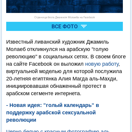
Страница блога Джамиля Молаеба на Facebook
ВСЕ ФОТО
Известный ливанский художник Джамиль
Молаеб откликнулся на арабскую "голую
революцию" в социальных сетях. В своем блоге
на сайте Facebook он выложил
новую работу
,
виртуальной моделью для которой послужила
20-летняя египтянка Алия Магда аль-Махди,
инициировавшая обнаженный протест в
арабском сегменте интернета.
- Новая идея: "голый календарь" в
поддержку арабской сексуальной
революции
Черно-белую с красным фотографию аль-