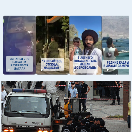
ИСПАНЕЦ ЗРЯ
НАПАЛ НА
РЕЗЕРВИСТА
ЦАХАЛА