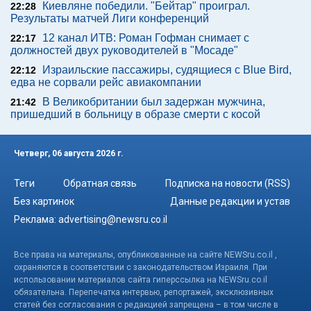
Киевляне победили. "Бейтар" проиграл.
22:28
Результаты матчей Лиги конференций
12 канал ИТВ: Роман Гофман снимает с
22:17
должностей двух руководителей в "Мосаде"
Израильские пассажиры, судящиеся с Blue Bird,
22:12
едва не сорвали рейс авиакомпании
В Великобритании был задержан мужчина,
21:42
пришедший в больницу в образе смерти с косой
Четверг, 06 августа 2026 г.
Теги
Обратная связь
Подписка на новости (RSS)
Без картинок
Данные редакции и устав
Реклама:
advertising@newsru.co.il
Все права на материалы, опубликованные на сайте NEWSru.co.il ,
охраняются в соответствии с законодательством Израиля. При
использовании материалов сайта гиперссылка на NEWSru.co.il
обязательна. Перепечатка интервью, репортажей, эксклюзивных
статей без согласования с редакцией запрещена – в том числе в