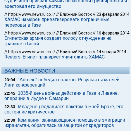
Суд Египта признал ХАМАС незаконной группировкой и
арестовал его имущество
//
https://www.newsru.co.il/
//
Ближний Восток
//
23 февраля 2014
ХАМАС намерен приватизировать пограничные
переходы в Газе
//
https://www.newsru.co.il/
//
Ближний Восток
//
16 февраля 2014
Египетская армия создает полосу отчуждения на
границе с Газой
//
https://www.newsru.co.il/
//
Ближний Восток
//
14 января 2014
Reuters: Египет планирует уничтожить ХАМАС
ВАЖНЫЕ НОВОСТИ
"Апоэль" победил поляков. Результаты матчей
23:04
Лиги конференций
1035-й день войны: действия в Газе и Ливане,
22:45
операции в Иудее и Самарии
Младенец подавился пакетом в Бней-Браке, его
22:33
состояние критическое
Компания, занимающаяся помощью в эмиграции
22:30
израильтян, обратилась за защитой от кредиторов