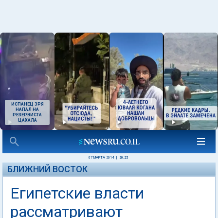
ИСПАНЕЦ ЗРЯ
НАПАЛ НА
РЕЗЕРВИСТА
ЦАХАЛА
07 МАРТА 2014
|
20:25
БЛИЖНИЙ ВОСТОК
Египетские власти
рассматривают