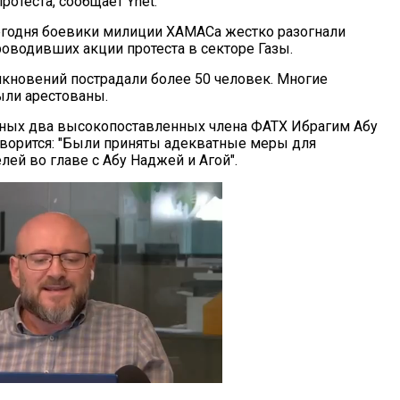
ротеста, сообщает Ynet.
егодня боевики милиции ХАМАСа жестко разогнали
роводивших акции протеста в секторе Газы.
олкновений пострадали более 50 человек. Многие
ли арестованы.
ных два высокопоставленных члена ФАТХ Ибрагим Абу
говорится: "Были приняты адекватные меры для
ей во главе с Абу Наджей и Агой".