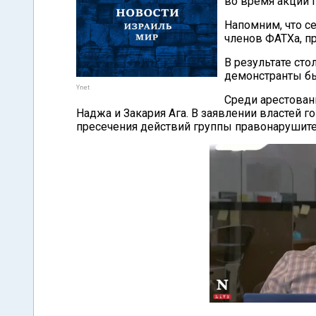
во время акции п
Напомним, что с
членов ФАТХа, п
В результате ст
демонстранты бы
Ynet
Среди арестован
Наджа и Закария Ага. В заявлении властей 
пресечения действий группы правонарушител