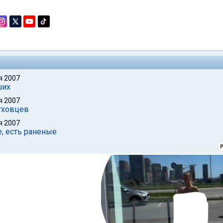
я 2007
ших
я 2007
тховцев
я 2007
, есть раненые