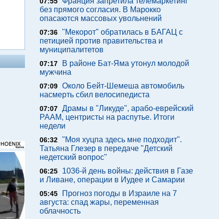
Франция запретила телемаркетинг
07:55
без прямого согласия. В Марокко
опасаются массовых увольнений
"Мекорот" обратилась в БАГАЦ с
07:36
петицией против правительства и
муниципалитетов
В районе Бат-Яма утонул молодой
07:17
мужчина
Около Бейт-Шемеша автомобиль
07:09
насмерть сбил велосипедиста
Драмы в "Ликуде", арабо-еврейский
07:07
РААМ, центристы на распутье. Итоги
недели
"Моя хуцпа здесь мне подходит".
06:32
Татьяна Глезер в передаче "Детский
недетский вопрос"
1036-й день войны: действия в Газе
06:25
и Ливане, операции в Иудее и Самарии
Прогноз погоды в Израиле на 7
05:45
августа: спад жары, переменная
облачность