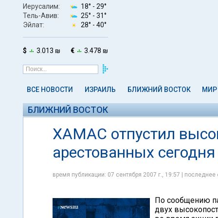
Иерусалим:
18° -
29°
Тель-Авив:
25° -
31°
Эйлат:
28° -
40°
$
3.013 ₪
€
3.478 ₪
ВСЕ НОВОСТИ
ИЗРАИЛЬ
БЛИЖНИЙ ВОСТОК
МИР
БЛИЖНИЙ ВОСТОК
ХАМАС отпустил высо
арестованных сегодня
время публикации: 07 сентября 2007 г., 19:57 | последнее 
По сообщению па
двух высокопост