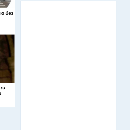
ю без
ors
s