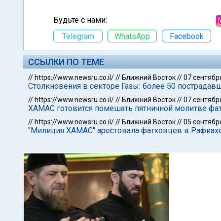
Будьте с нами:
Telegram
WhatsApp
Facebook
ССЫЛКИ ПО ТЕМЕ
//
https://www.newsru.co.il/
//
Ближний Восток
//
07 сентябр
Столкновения в секторе Газы: более 50 пострадав
//
https://www.newsru.co.il/
//
Ближний Восток
//
07 сентябр
ХАМАС готовится помешать пятничной молитве фа
//
https://www.newsru.co.il/
//
Ближний Восток
//
05 сентябр
"Милиция ХАМАС" арестовала фатховцев в Рафиахе