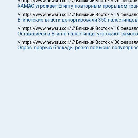
//
https://www.newsru.co.il/
//
Ближний Восток
//
20 февраля
ХАМАС угрожает Египту повторным прорывом гра
//
https://www.newsru.co.il/
//
Ближний Восток
//
19 февраля
Египетские власти депортировали 350 палестинцев
//
https://www.newsru.co.il/
//
Ближний Восток
//
10 февраля
Оставшиеся в Египте палестинцы угрожают само
//
https://www.newsru.co.il/
//
Ближний Восток
//
06 февраля
Опрос: прорыв блокады резко повысил популярнос