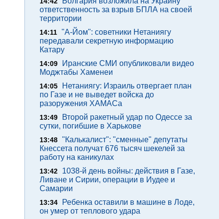
Болгария возложила на Украину
14:42
ответственность за взрыв БПЛА на своей
территории
"А-Йом": советники Нетаниягу
14:11
передавали секретную информацию
Катару
Иранские СМИ опубликовали видео
14:09
Моджтабы Хаменеи
Нетаниягу: Израиль отвергает план
14:05
по Газе и не выведет войска до
разоружения ХАМАСа
Второй ракетный удар по Одессе за
13:49
сутки, погибшие в Харькове
"Калькалист": "сменные" депутаты
13:48
Кнессета получат 676 тысяч шекелей за
работу на каникулах
1038-й день войны: действия в Газе,
13:42
Ливане и Сирии, операции в Иудее и
Самарии
Ребенка оставили в машине в Лоде,
13:34
он умер от теплового удара