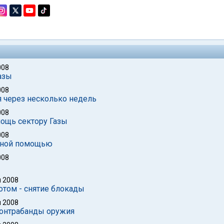
008
Газы
008
я через несколько недель
008
ощь сектору Газы
008
арной помощью
008
 2008
отом - снятие блокады
 2008
контрабанды оружия