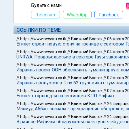
Будьте с нами:
Telegram
WhatsApp
Facebook
ССЫЛКИ ПО ТЕМЕ
//
https://www.newsru.co.il/
//
Ближний Восток
//
06 марта 2
Египет строит новую стену на границе с сектором 
//
https://www.newsru.co.il/
//
Ближний Восток
//
04 марта 2
UNRWA: Продовольствие в секторе Газы закончитс
//
https://www.newsru.co.il/
//
Ближний Восток
//
04 марта 2
Израиль просит ООН обеспечить гуманитарную пом
//
https://www.newsru.co.il/
//
Ближний Восток
//
02 марта 2
Израиль пропустил в Газу 62 грузовика с гуманит
//
https://www.newsru.co.il/
//
Ближний Восток
//
02 марта 2
Египет открыл для палестинцев КПП Рафиах
//
https://www.newsru.co.il/
//
Ближний Восток
//
26 февраля
Махмуд Аббас: сначала - прекращение обстрелов, п
//
https://www.newsru.co.il/
//
Ближний Восток
//
24 февраля
В районе Рафиаха обнаружены пять туннелей для 