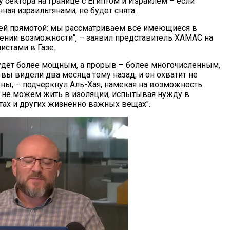
 сектора на границе с Египтом и Израилем – если
ная израильтянами, не будет снята.
сей прямотой: мы рассматриваем все имеющиеся в
нии возможности", – заявил представитель ХАМАС на
истами в Газе.
дет более мощным, а прорыв – более многочисленным,
 вы видели два месяца тому назад, и он охватит не
оны, – подчеркнул Аль-Хая, намекая на возможность
 не можем жить в изоляции, испытывая нужду в
тах и других жизненно важных вещах".