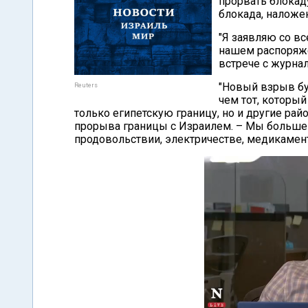
прорвать блокаду
блокада, наложен
"Я заявляю со в
нашем распоряже
встрече с журнал
"Новый взрыв бу
Reuters
чем тот, который
только египетскую границу, но и другие рай
прорыва границы с Израилем. – Мы больше
продовольствии, электричестве, медикамен