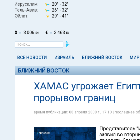
Иерусалим:
20° -
32°
Тель-Авив:
26° -
32°
Эйлат:
29° -
41°
$
3.006 ₪
€
3.463 ₪
ВСЕ НОВОСТИ
ИЗРАИЛЬ
БЛИЖНИЙ ВОСТОК
МИР
БЛИЖНИЙ ВОСТОК
ХАМАС угрожает Егип
прорывом границ
время публикации: 08 апреля 2008 г., 17:10 | последнее об
Представитель "
заявил во вторн