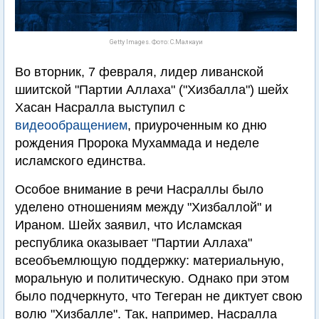
Getty Images. Фото: С.Малкауи
Во вторник, 7 февраля, лидер ливанской
шиитской "Партии Аллаха" ("Хизбалла") шейх
Хасан Насралла выступил с
видеообращением
, приуроченным ко дню
рождения Пророка Мухаммада и неделе
исламского единства.
Особое внимание в речи Насраллы было
уделено отношениям между "Хизбаллой" и
Ираном. Шейх заявил, что Исламская
республика оказывает "Партии Аллаха"
всеобъемлющую поддержку: материальную,
моральную и политическую. Однако при этом
было подчеркнуто, что Тегеран не диктует свою
волю "Хизбалле". Так, например, Насралла