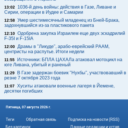
1036-й день войны: действия в Газе, Ливане и
13:02
Сирии, операции в Иудее и Самарии
Умер шестимесячный младенец из Бней-Брака,
12:58
задохнувшийся из-за пластикового пакета
Одобрена закупка Израилем еще двух эскадрилий
12:10
F-35I и F-15IA
Драмы в "Ликуде", арабо-еврейский РААМ,
12:00
центристы на распутье. Итоги недели
Источники: БПЛА ЦАХАЛа атаковал мотоцикл на
11:55
юге Ливана, убитый и раненый
В Газе задержан боевик "Нухбы", участвовавший в
11:29
резне 7 октября 2023 года
Хуситы атаковали военные лагеря в Йемене,
11:07
десятки погибших
Пятница, 07 августа 2026 г.
Теги
Обратная связь
Подписка на новости (RSS)
Без картинок
Данные редакции и устав