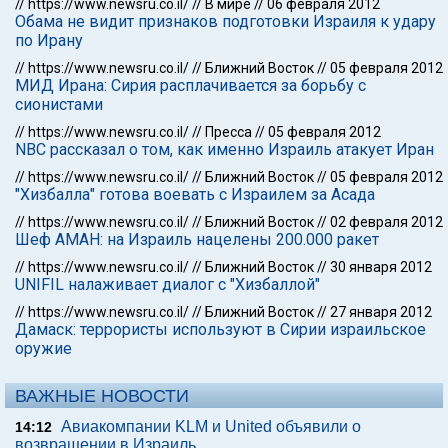
//
https://www.newsru.co.il/
//
В мире
//
06 февраля 2012
Обама не видит признаков подготовки Израиля к удару
по Ирану
//
https://www.newsru.co.il/
//
Ближний Восток
//
05 февраля 2012
МИД Ирана: Сирия расплачивается за борьбу с
сионистами
//
https://www.newsru.co.il/
//
Пресса
//
05 февраля 2012
NBC рассказал о том, как именно Израиль атакует Иран
//
https://www.newsru.co.il/
//
Ближний Восток
//
05 февраля 2012
"Хизбалла" готова воевать с Израилем за Асада
//
https://www.newsru.co.il/
//
Ближний Восток
//
02 февраля 2012
Шеф АМАН: на Израиль нацелены 200.000 ракет
//
https://www.newsru.co.il/
//
Ближний Восток
//
30 января 2012
UNIFIL налаживает диалог с "Хизбаллой"
//
https://www.newsru.co.il/
//
Ближний Восток
//
27 января 2012
Дамаск: террористы используют в Сирии израильское
оружие
ВАЖНЫЕ НОВОСТИ
Авиакомпании KLM и United объявили о
14:12
возвращении в Израиль