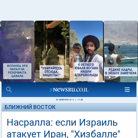
ИСПАНЕЦ ЗРЯ
НАПАЛ НА
РЕЗЕРВИСТА
ЦАХАЛА
08 ФЕВРАЛЯ 2012
|
11:36
БЛИЖНИЙ ВОСТОК
Насралла: если Израиль
атакует Иран, "Хизбалле"