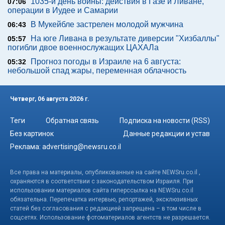
1035-й день войны: действия в Газе и Ливане,
07:06
операции в Иудее и Самарии
В Мукейбле застрелен молодой мужчина
06:43
На юге Ливана в результате диверсии "Хизбаллы"
05:57
погибли двое военнослужащих ЦАХАЛа
Прогноз погоды в Израиле на 6 августа:
05:32
небольшой спад жары, переменная облачность
Четверг, 06 августа 2026 г.
Теги
Обратная связь
Подписка на новости (RSS)
Без картинок
Данные редакции и устав
Реклама:
advertising@newsru.co.il
Все права на материалы, опубликованные на сайте NEWSru.co.il ,
охраняются в соответствии с законодательством Израиля. При
использовании материалов сайта гиперссылка на NEWSru.co.il
обязательна. Перепечатка интервью, репортажей, эксклюзивных
статей без согласования с редакцией запрещена – в том числе в
соцсетях. Использование фотоматериалов агентств не разрешается.