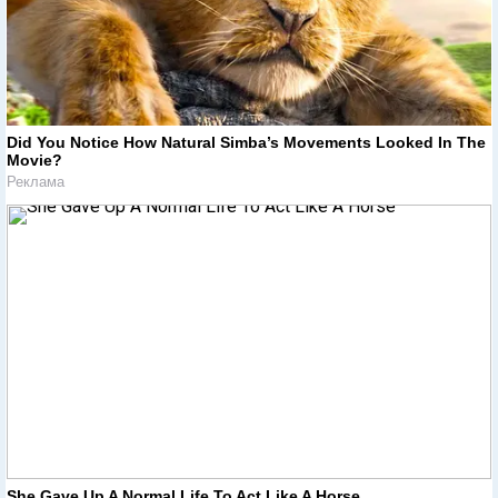
Did You Notice How Natural Simba’s Movements Looked In The
Movie?
Реклама
She Gave Up A Normal Life To Act Like A Horse