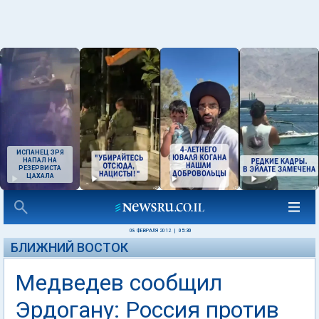
ИСПАНЕЦ ЗРЯ
НАПАЛ НА
РЕЗЕРВИСТА
ЦАХАЛА
08 ФЕВРАЛЯ 2012
|
05:30
БЛИЖНИЙ ВОСТОК
Медведев сообщил
Эрдогану: Россия против