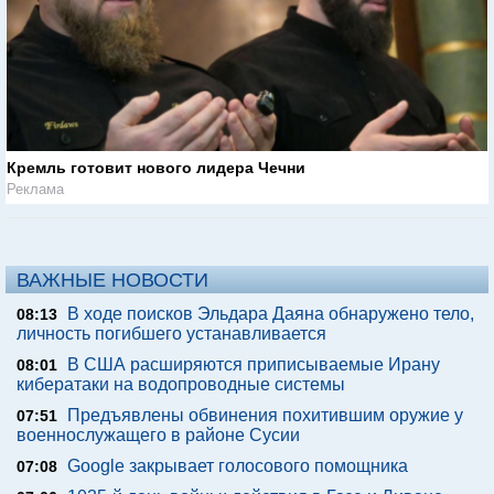
Кремль готовит нового лидера Чечни
Реклама
ВАЖНЫЕ НОВОСТИ
В ходе поисков Эльдара Даяна обнаружено тело,
08:13
личность погибшего устанавливается
В США расширяются приписываемые Ирану
08:01
кибератаки на водопроводные системы
Предъявлены обвинения похитившим оружие у
07:51
военнослужащего в районе Сусии
Google закрывает голосового помощника
07:08