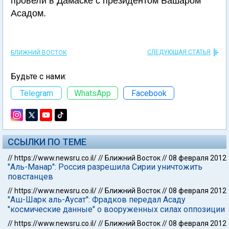
провели в Дамаске с президентом Башаром
Асадом.
СЛЕДУЮЩАЯ СТАТЬЯ
БЛИЖНИЙ ВОСТОК
Будьте с нами:
Telegram
WhatsApp
Facebook
ССЫЛКИ ПО ТЕМЕ
//
https://www.newsru.co.il/
//
Ближний Восток
//
08 февраля 2012
"Аль-Манар": Россия разрешила Сирии уничтожить
повстанцев
//
https://www.newsru.co.il/
//
Ближний Восток
//
08 февраля 2012
"Аш-Шарк аль-Аусат": Фрадков передал Асаду
"космические данные" о вооруженных силах оппозиции
//
https://www.newsru.co.il/
//
Ближний Восток
//
08 февраля 2012