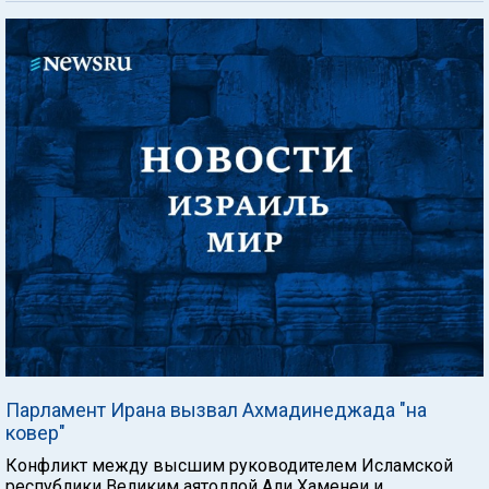
Парламент Ирана вызвал Ахмадинеджада "на
ковер"
Конфликт между высшим руководителем Исламской
республики Великим аятоллой Али Хаменеи и