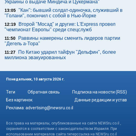
Украины о выдаче Миндича и Цукермана"
"Кан": бывший солдат-одиночка, служивший в
13:05
"Голани", покончил с собой в Нью-Йорке
Второй "Мосад" и другие: L'Express провел
12:19
"чемпионат Европы" среди спецслужб
Раввины намерены сменить лидеров партии
11:50
"Дегель а-Тора"
По Китаю ударил тайфун "Дельфин", более
11:27
миллиона эвакуированных
Понедельник, 10 августа 2026 г.
Теги
Обратная связь
Подписка на новости (RSS)
Без картинок
Данные редакции и устав
Реклама:
advertising@newsru.co.il
Все права на материалы, опубликованные на сайте NEWSru.co.il ,
охраняются в соответствии с законодательством Израиля. При
использовании материалов сайта гиперссылка на NEWSru.co.il